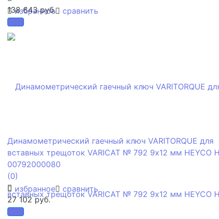
138 643 руб.
избранное
сравнить
Динамометрический гаечный ключ VARITORQUE для
вставных трещоток VARICAT № 792 9х12 мм HEYCO 
00792000080
(0)
избранное
сравнить
27 102 руб.