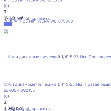
(0)
16 118 руб.
избранное
сравнить
Ключ динамометрический 1/4" 5-25 Нм (Правая резьб
BERGER BG2155
(0)
3 048 руб.
избранное
сравнить