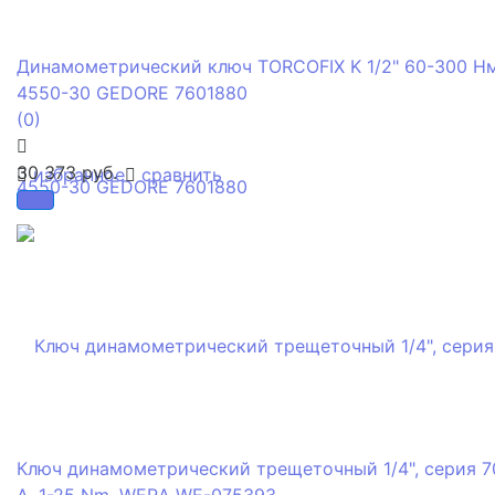
Динамометрический ключ TORCOFIX K 1/2" 60-300 Н
4550-30 GEDORE 7601880
(0)
30 373 руб.
избранное
сравнить
Ключ динамометрический трещеточный 1/4", серия 7
A, 1-25 Nm, WERA WE-075393