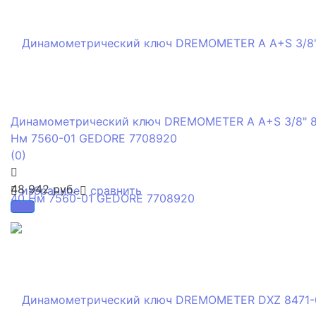
Динамометрический ключ DREMOMETER A A+S 3/8" 
Нм 7560-01 GEDORE 7708920
(0)
48 942 руб.
избранное
сравнить