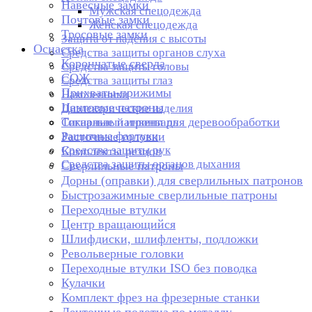
Навесные замки
Мужская спецодежда
Почтовые замки
Женская спецодежда
Тросовые замки
Защита от падения с высоты
Оснастка
Средства защиты органов слуха
Корончатые сверла
Средства защиты головы
СОЖ
Средства защиты глаз
Прихваты-прижимы
Наколенники
Цанговые патроны
Диэлектрические изделия
Токарные патроны для деревообработки
Сигнальный инвентарь
Защитные фартуки
Расточные головки
Средства защиты рук
Комплекты резцов
Средства защиты органов дыхания
Сверлильные патроны
Дорны (оправки) для сверлильных патронов
Быстрозажимные сверлильные патроны
Переходные втулки
Центр вращающийся
Шлифдиски, шлифленты, подложки
Револьверные головки
Переходные втулки ISO без поводка
Кулачки
Комплект фрез на фрезерные станки