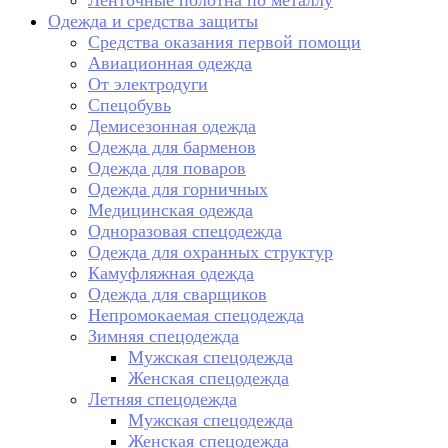
Ленточные полотна по металлу
Одежда и средства защиты
Средства оказания первой помощи
Авиационная одежда
От электродуги
Спецобувь
Демисезонная одежда
Одежда для барменов
Одежда для поваров
Одежда для горничных
Медицинская одежда
Одноразовая спецодежда
Одежда для охранных структур
Камуфляжная одежда
Одежда для сварщиков
Непромокаемая спецодежда
Зимняя спецодежда
Мужская спецодежда
Женская спецодежда
Летняя спецодежда
Мужская спецодежда
Женская спецодежда