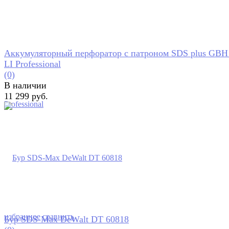
Аккумуляторный перфоратор с патроном SDS plus GBH
LI Professional
(0)
В наличии
11 299 руб.
избранное
сравнить
Бур SDS-Max DeWalt DT 60818