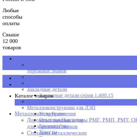
Любые
способы
оплаты
Свыше
12 000
товаров
Металлоконструкции
Дорожные рамные опоры РМГ, РМП, РМТ, ОРМП
дорожных знаков
Стеллажи металлические
Каталог товаров
Рольганг
Закладные детали
Закладные детали серия 1.400.15
Каталог товаров
Металлическая тара
×
Металлоконструкции для ЛЭП
Металлоконструкции
Узлы Крепления
Дорожные рамные опоры РМГ, РМП, РМТ, 
Оголовья/Накладки
Кронштейны
для дорожных знаков
Хомуты
Стеллажи металлические