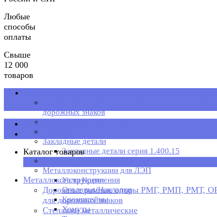
Любые
способы
оплаты
Свыше
12 000
товаров
Металлоконструкции
Дорожные рамные опоры РМГ, РМП, РМТ, ОРМП
дорожных знаков
Стеллажи металлические
Каталог товаров
Рольганг
Закладные детали
Закладные детали серия 1.400.15
Каталог товаров
Металлическая тара
×
Металлоконструкции для ЛЭП
Металлоконструкции
Узлы Крепления
Дорожные рамные опоры РМГ, РМП, РМТ, 
Оголовья/Накладки
Кронштейны
для дорожных знаков
Хомуты
Стеллажи металлические