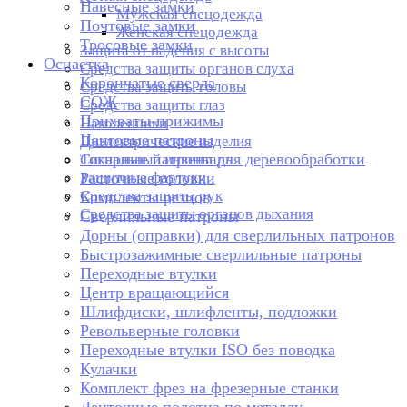
Навесные замки
Мужская спецодежда
Почтовые замки
Женская спецодежда
Тросовые замки
Защита от падения с высоты
Оснастка
Средства защиты органов слуха
Корончатые сверла
Средства защиты головы
СОЖ
Средства защиты глаз
Прихваты-прижимы
Наколенники
Цанговые патроны
Диэлектрические изделия
Токарные патроны для деревообработки
Сигнальный инвентарь
Защитные фартуки
Расточные головки
Средства защиты рук
Комплекты резцов
Средства защиты органов дыхания
Сверлильные патроны
Дорны (оправки) для сверлильных патронов
Быстрозажимные сверлильные патроны
Переходные втулки
Центр вращающийся
Шлифдиски, шлифленты, подложки
Револьверные головки
Переходные втулки ISO без поводка
Кулачки
Комплект фрез на фрезерные станки