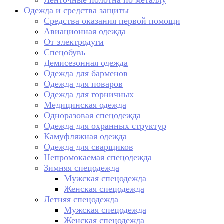
Ленточные полотна по металлу
Одежда и средства защиты
Средства оказания первой помощи
Авиационная одежда
От электродуги
Спецобувь
Демисезонная одежда
Одежда для барменов
Одежда для поваров
Одежда для горничных
Медицинская одежда
Одноразовая спецодежда
Одежда для охранных структур
Камуфляжная одежда
Одежда для сварщиков
Непромокаемая спецодежда
Зимняя спецодежда
Мужская спецодежда
Женская спецодежда
Летняя спецодежда
Мужская спецодежда
Женская спецодежда