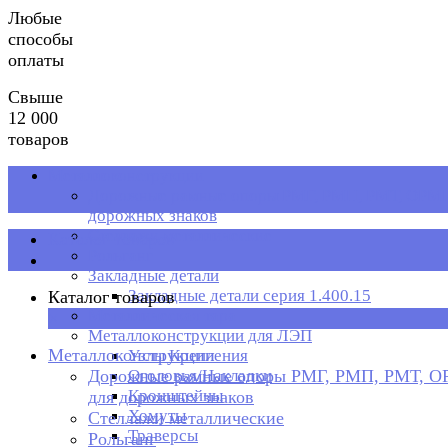
Любые
способы
оплаты
Свыше
12 000
товаров
Металлоконструкции
Дорожные рамные опоры РМГ, РМП, РМТ, ОРМП
дорожных знаков
Стеллажи металлические
Каталог товаров
Рольганг
Закладные детали
Закладные детали серия 1.400.15
Каталог товаров
Металлическая тара
×
Металлоконструкции для ЛЭП
Металлоконструкции
Узлы Крепления
Дорожные рамные опоры РМГ, РМП, РМТ, 
Оголовья/Накладки
Кронштейны
для дорожных знаков
Хомуты
Стеллажи металлические
Траверсы
Рольганг