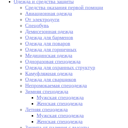
Одежда и средства защиты
Средства оказания первой помощи
Авиационная одежда
От электродуги
Спецобувь
Демисезонная одежда
Одежда для барменов
Одежда для поваров
Одежда для горничных
Медицинская одежда
Одноразовая спецодежда
Одежда для охранных структур
Камуфляжная одежда
Одежда для сварщиков
Непромокаемая спецодежда
Зимняя спецодежда
Мужская спецодежда
Женская спецодежда
Летняя спецодежда
Мужская спецодежда
Женская спецодежда
Защита от падения с высоты