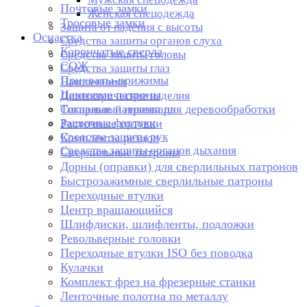
Почтовые замки
Женская спецодежда
Тросовые замки
Защита от падения с высоты
Оснастка
Средства защиты органов слуха
Корончатые сверла
Средства защиты головы
СОЖ
Средства защиты глаз
Прихваты-прижимы
Наколенники
Цанговые патроны
Диэлектрические изделия
Токарные патроны для деревообработки
Сигнальный инвентарь
Защитные фартуки
Расточные головки
Средства защиты рук
Комплекты резцов
Средства защиты органов дыхания
Сверлильные патроны
Дорны (оправки) для сверлильных патронов
Быстрозажимные сверлильные патроны
Переходные втулки
Центр вращающийся
Шлифдиски, шлифленты, подложки
Револьверные головки
Переходные втулки ISO без поводка
Кулачки
Комплект фрез на фрезерные станки
Ленточные полотна по металлу