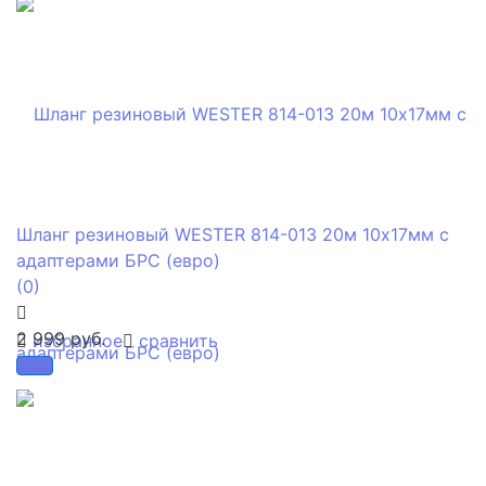
Шланг резиновый WESTER 814-013 20м 10x17мм с
адаптерами БРС (евро)
(0)
2 999 руб.
избранное
сравнить