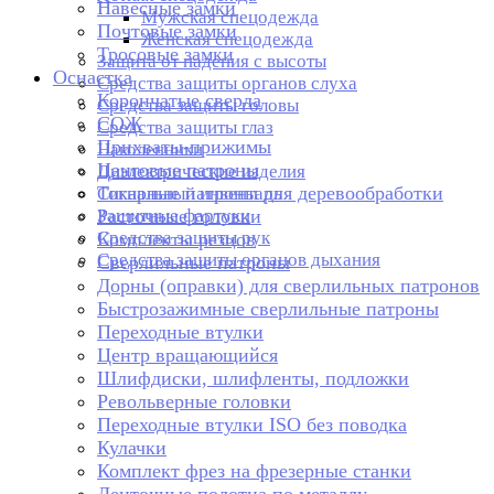
Навесные замки
Мужская спецодежда
Почтовые замки
Женская спецодежда
Тросовые замки
Защита от падения с высоты
Оснастка
Средства защиты органов слуха
Корончатые сверла
Средства защиты головы
СОЖ
Средства защиты глаз
Прихваты-прижимы
Наколенники
Цанговые патроны
Диэлектрические изделия
Токарные патроны для деревообработки
Сигнальный инвентарь
Защитные фартуки
Расточные головки
Средства защиты рук
Комплекты резцов
Средства защиты органов дыхания
Сверлильные патроны
Дорны (оправки) для сверлильных патронов
Быстрозажимные сверлильные патроны
Переходные втулки
Центр вращающийся
Шлифдиски, шлифленты, подложки
Револьверные головки
Переходные втулки ISO без поводка
Кулачки
Комплект фрез на фрезерные станки