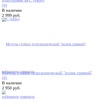
адаптерами БРС (евро)
(0)
В наличии
2 999 руб.
избранное
сравнить
Модуль стойки телескопической "ролик прямой"
(0)
В наличии
2 950 руб.
избранное
сравнить