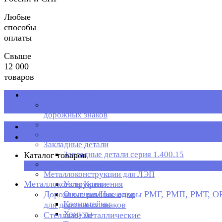
Любые
способы
оплаты
Свыше
12 000
товаров
Металлоконструкции
Дорожные рамные опоры РМГ, РМП, РМТ, ОРМП
дорожных знаков
Стеллажи металлические
Каталог товаров
Рольганг
Закладные детали
Закладные детали серия 1.400.15
Каталог товаров
Металлическая тара
×
Металлоконструкции для ЛЭП
Металлоконструкции
Узлы Крепления
Дорожные рамные опоры РМГ, РМП, РМТ, 
Оголовья/Накладки
Кронштейны
для дорожных знаков
Хомуты
Стеллажи металлические