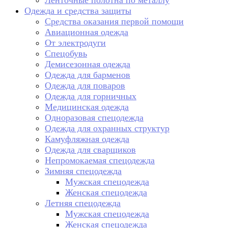
Ленточные полотна по металлу
Одежда и средства защиты
Средства оказания первой помощи
Авиационная одежда
От электродуги
Спецобувь
Демисезонная одежда
Одежда для барменов
Одежда для поваров
Одежда для горничных
Медицинская одежда
Одноразовая спецодежда
Одежда для охранных структур
Камуфляжная одежда
Одежда для сварщиков
Непромокаемая спецодежда
Зимняя спецодежда
Мужская спецодежда
Женская спецодежда
Летняя спецодежда
Мужская спецодежда
Женская спецодежда