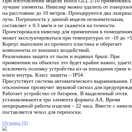
При изготовлении модели Bosch GLL 2-10 применялись
лучшие элементы. Нивелир можно удалить от поверхно
на расстояние до 10 метров. Проецируются два лазерны
луча. Погрешность у данной модели незначительная,
составляет ± 0.3 мм/м и не скажется на точности.
Проектировался нивелир для применения в помещениях
может эксплуатироваться при температурах от -10 до +5
Корпус выполнен из прочного пластика и оберегает
компоненты от внешних воздействий.
Реализована защита от пыли и водяных брызг. При
применении на объектах это будет крайне важно, удаетс
исключить поломку устройства из-за попадания грязи и
влаги внутрь. Класс защиты – IP54.
Присутствует система автоматического выравнивания. 
отклонении прозвучит звуковой сигнал для предупрежд
Работает устройство от батареек. В выделенный отсек
устанавливаются три элемента формата АА. Время
непрерывной работы изделия – 22 часа. Вместе с нивел
поставляется чехол для переноски.
Отзывы (
0
)