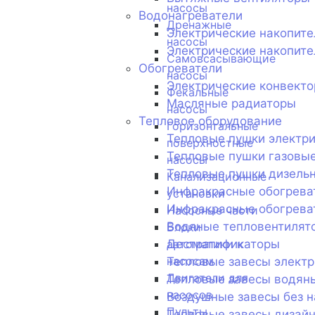
насосы
Водонагреватели
Дренажные
Электрические накопит
насосы
Электрические накопите
Самовсасывающие
Обогреватели
насосы
Электрические конвект
Фекальные
Масляные радиаторы
насосы
Тепловое оборудование
Горизонтальные
Тепловые пушки электр
поверхностные
Тепловые пушки газовы
насосы
Тепловые пушки дизель
Канализационные
Инфракрасные обогрева
установки
Инфракрасные обогрева
Насосные части
Водяные тепловентилят
Блоки
Дестратификаторы
автоматики к
насосам
Тепловые завесы электр
Двигатели для
Тепловые завесы водян
насосов
Воздушные завесы без н
Пульты
Тепловые завесы дизай