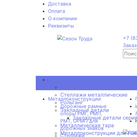
Доставка
Оплата
О компании
Реквизиты
+7 (8
Заказ
Металлоконструкции
Дорожные рамные опоры РМГ
Стеллажи металлические
Металлоконструкции
Рольганг
Дорожные рамные
Закладные детали
опоры РМГ, РМП,
Закладные детали серия
РМТ, ОРМП для
Металлическая тара
дорожных знаков
Металлоконструкции для ЛЭ
Стеллажи