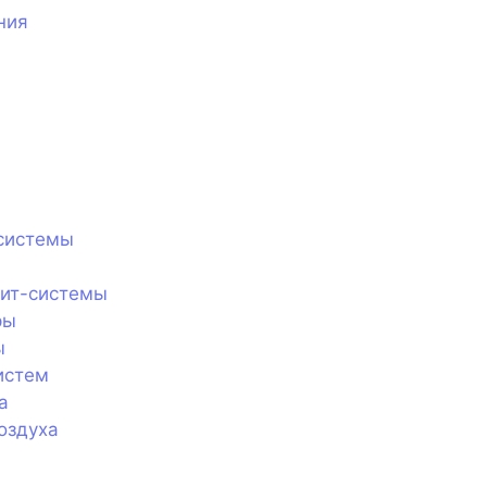
ния
системы
лит-системы
ры
ы
истем
а
оздуха