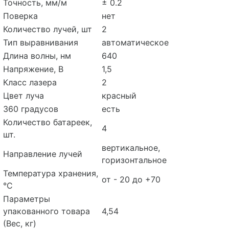
Точность, мм/м
± 0.2
Поверка
нет
Количество лучей, шт
2
Тип выравнивания
автоматическое
Длина волны, нм
640
Напряжение, В
1,5
Класс лазера
2
Цвет луча
красный
360 градусов
есть
Количество батареек,
4
шт.
вертикальное,
Направление лучей
горизонтальное
Температура хранения,
от - 20 до +70
°С
Параметры
упакованного товара
4,54
(Вес, кг)