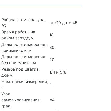
Рабочая температура,
от -10 до + 45
°С
Время работы на
18
одном заряде, ч
Дальность измерения с
80
приемником, м
Дальность измерения
20
без приемника, м
Резьба под штатив,
1/4 и 5/8
дюйм
Ном. время измерения,
4
с
Угол
самовыравнивания,
±4
град.