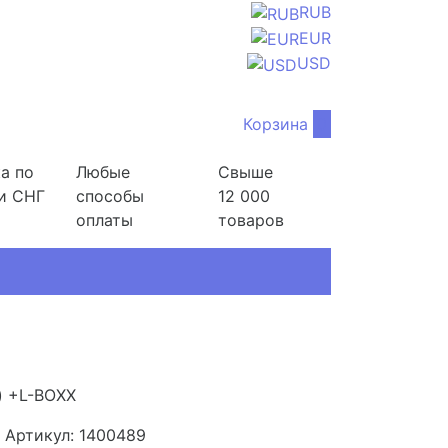
RUB
EUR
USD
Корзина
0
а по
Любые
Свыше
и СНГ
способы
12 000
оплаты
товаров
) +L-BOXX
Артикул: 1400489