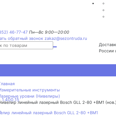
352) 46-77-47
Пн—Вс 9:00—20:00
ать обратный звонок
zakaz@sezontruda.ru
Доставк
России 
, РМП, РМТ, ОРМП для дорожных знаков
Главная
Измерительные инструменты
Лазерные уровни (Нивелиры)
 1.400.15
Нивелир линейный лазерный Bosch GLL 2-80 +BM1 (нов.
П