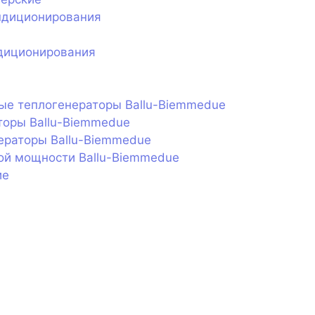
ндиционирования
диционирования
ые теплогенераторы Ballu-Biemmedue
торы Ballu-Biemmedue
ераторы Ballu-Biemmedue
ой мощности Ballu-Biemmedue
ие