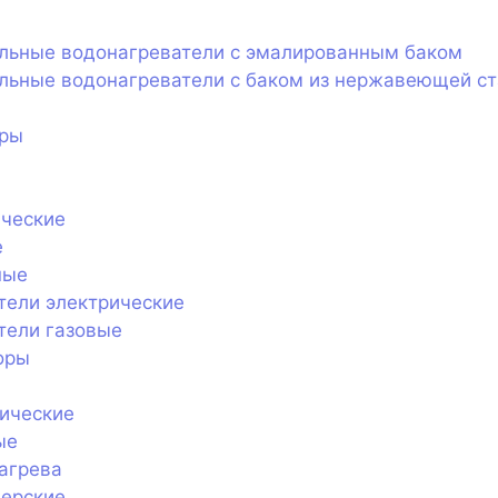
ельные водонагреватели с эмалированным баком
льные водонагреватели с баком из нержавеющей с
оры
ические
е
ные
тели электрические
тели газовые
оры
ические
ые
агрева
нерские