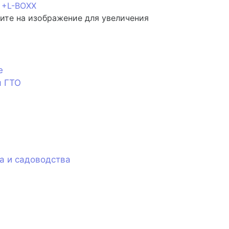
те на изображение для увеличения
е
я ГТО
а и садоводства