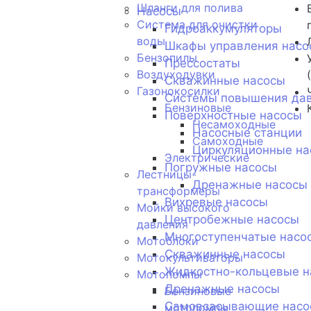
Шланги для полива
Насосы
Система для очистки
Гидроаккумуляторы
воды
Шкафы управления насо
Бензопилы
Прессостаты
Воздуходувки
Скважинные насосы
Газонокосилки
Системы повышения да
Бензиновые
Поверхностные насосы
Несамоходные
Насосные станции
Самоходные
Циркуляционные на
Электрические
Погружные насосы
Лестницы-
Дренажные насосы
трансформеры
Вихревые насосы
Мойки высокого
Центробежные насосы
давления
Многоступенчатые насо
Мотоблоки
Скважинные насосы
Мотокультиваторы
Жидкостно-кольцевые н
Мотопомпы
Дренажные насосы
Бензиновые
Самовсасывающие насо
мотопомпы