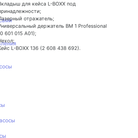
Вкладыш для кейса L-BOXX под
принадлежности;
Лазерный отражатель;
сами
Универсальный держатель BM 1 Professional
(0 601 015 A01);
Чехол;
вления
Кейс L-BOXX 136 (2 608 438 692).
сосы
сы
асосы
сы