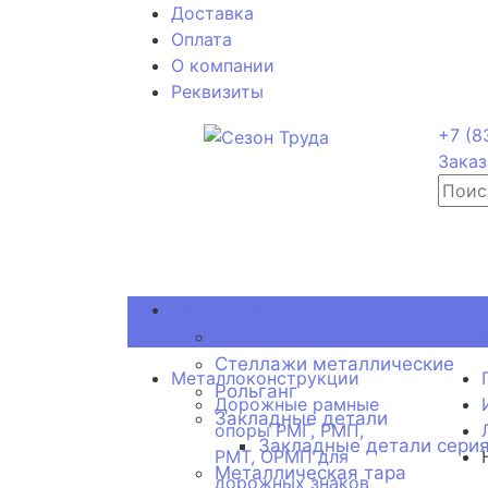
Доставка
Оплата
О компании
Реквизиты
+7 (8
Заказ
Металлоконструкции
Дорожные рамные опоры РМГ
Стеллажи металлические
Металлоконструкции
Рольганг
Дорожные рамные
Закладные детали
опоры РМГ, РМП,
Закладные детали серия
РМТ, ОРМП для
Металлическая тара
дорожных знаков