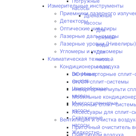
Погружные
Измерительные инструменты
насосы
Приемники лазерного излуче
Дренажные
Детекторы
насосы
Оптические нивелиры
Для
Лазерные дальномеры
грязной
Лазерные уровни (Нивелиры)
воды
Угломеры и уклономеры
Для
Климатическая техника
чистой
Кондиционеры воздуха
воды
Вихревые
DC-Инверторные сплит-
насосы
On/Off сплит-системы
Центробежные
Инверторные мульти сп
насосы
Мобильные кондиционе
Многоступенчатые
Колонные сплит-систем
насосы
Аксессуары для сплит-с
Скважинные
Вентиляция и очистка воздух
насосы
Приточный очиститель в
Жидкостно-
Очистители воздуха