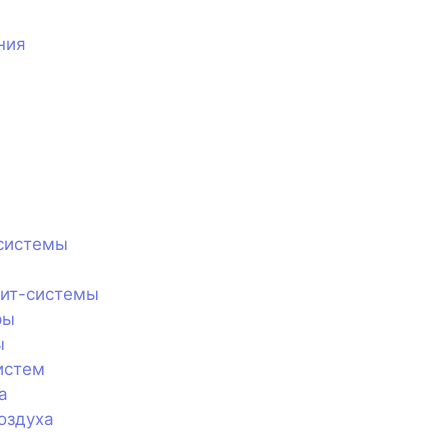
ния
системы
лит-системы
ры
ы
истем
а
оздуха