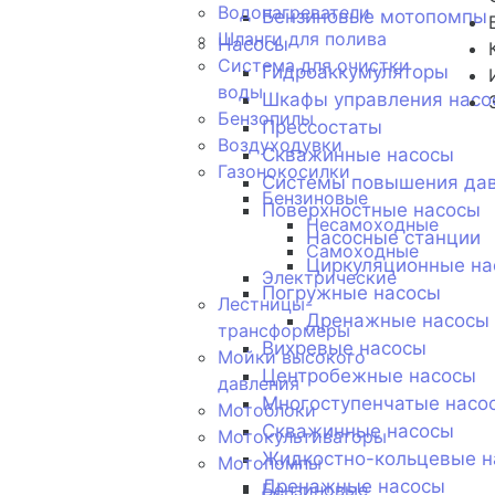
Водонагреватели
Бензиновые мотопомпы
Шланги для полива
Насосы
Система для очистки
Гидроаккумуляторы
воды
Шкафы управления насо
Бензопилы
Прессостаты
Воздуходувки
Скважинные насосы
Газонокосилки
Системы повышения да
Бензиновые
Поверхностные насосы
Несамоходные
Насосные станции
Самоходные
Циркуляционные на
Электрические
Погружные насосы
Лестницы-
Дренажные насосы
трансформеры
Вихревые насосы
Мойки высокого
Центробежные насосы
давления
Многоступенчатые насо
Мотоблоки
Скважинные насосы
Мотокультиваторы
Жидкостно-кольцевые н
Мотопомпы
Дренажные насосы
Бензиновые