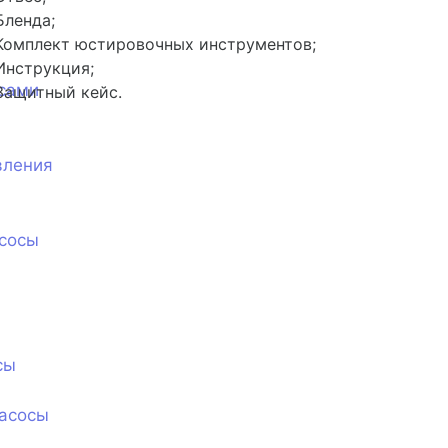
Бленда;
Комплект юстировочных инструментов;
Инструкция;
сами
Защитный кейс.
вления
сосы
сы
асосы