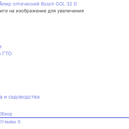
П
те на изображение для увеличения
е
я ГТО
а и садоводства
Обзор
Отзывы
0