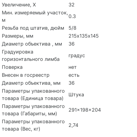
Увеличение, Х
32
Мин. измеряемый участок,
0.3
м
Резьба под штатив, дюйм
5/8
Размеры, мм
215х135х145
Диаметр объектива , мм
36
Градуировка
градус
горизонтального лимба
Поверка
нет
Внесен в госреестр
есть
Диаметр объектива, мм
36
Параметры упакованного
Штука
товара (Единица товара)
Параметры упакованного
291x198x204
товара (Габариты, мм)
Параметры упакованного
2,74
товара (Вес, кг)