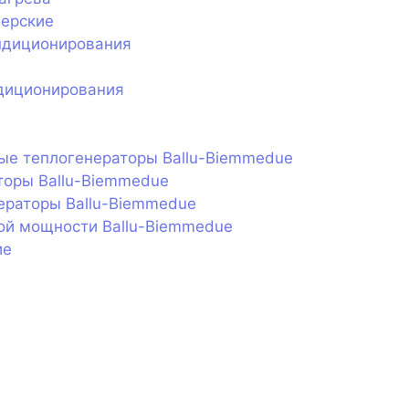
нерские
ндиционирования
диционирования
ые теплогенераторы Ballu-Biemmedue
торы Ballu-Biemmedue
ераторы Ballu-Biemmedue
ой мощности Ballu-Biemmedue
ие