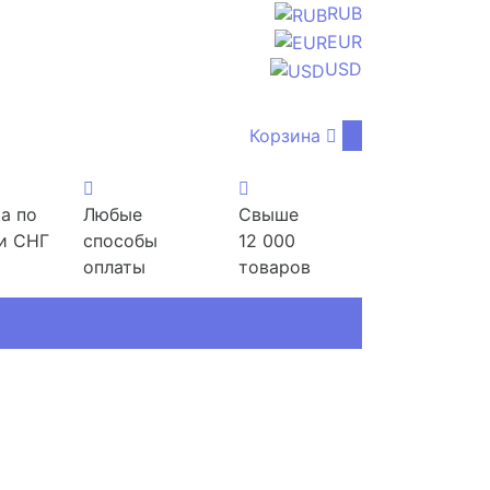
RUB
EUR
USD
Корзина
0
а по
Любые
Свыше
и СНГ
способы
12 000
оплаты
товаров