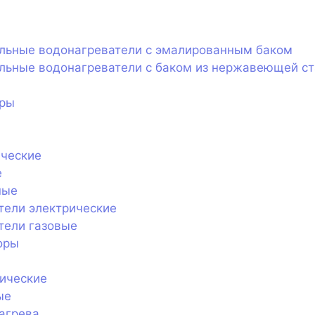
ельные водонагреватели с эмалированным баком
льные водонагреватели с баком из нержавеющей с
оры
ические
е
ные
тели электрические
тели газовые
оры
ические
ые
агрева