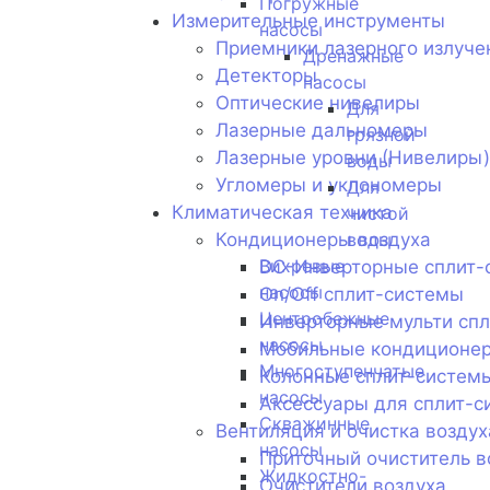
Погружные
Измерительные инструменты
насосы
Приемники лазерного излуче
Дренажные
Детекторы
насосы
Оптические нивелиры
Для
Лазерные дальномеры
грязной
Лазерные уровни (Нивелиры)
воды
Угломеры и уклономеры
Для
Климатическая техника
чистой
Кондиционеры воздуха
воды
Вихревые
DC-Инверторные сплит-
насосы
On/Off сплит-системы
Центробежные
Инверторные мульти сп
насосы
Мобильные кондиционе
Многоступенчатые
Колонные сплит-систем
насосы
Аксессуары для сплит-с
Скважинные
Вентиляция и очистка воздух
насосы
Приточный очиститель в
Жидкостно-
Очистители воздуха