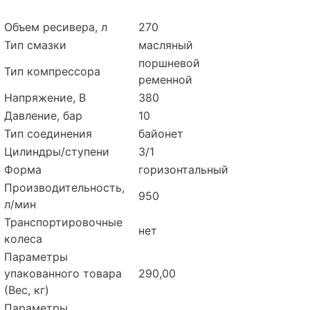
Объем ресивера, л
270
Тип смазки
масляный
поршневой
Тип компрессора
ременной
Напряжение, В
380
Давление, бар
10
Тип соединения
байонет
Цилиндры/ступени
3/1
Форма
горизонтальный
Производительность,
950
л/мин
Транспортировочные
нет
колеса
Параметры
упакованного товара
290,00
(Вес, кг)
Параметры