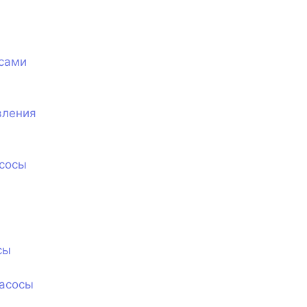
сами
вления
сосы
сы
асосы