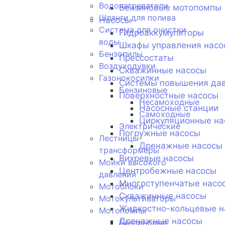
Водонагреватели
Бензиновые мотопомпы
Шланги для полива
Насосы
Система для очистки
Гидроаккумуляторы
воды
Шкафы управления насо
Бензопилы
Прессостаты
Воздуходувки
Скважинные насосы
Газонокосилки
Системы повышения да
Бензиновые
Поверхностные насосы
Несамоходные
Насосные станции
Самоходные
Циркуляционные на
Электрические
Погружные насосы
Лестницы-
Дренажные насосы
трансформеры
Вихревые насосы
Мойки высокого
Центробежные насосы
давления
Многоступенчатые насо
Мотоблоки
Скважинные насосы
Мотокультиваторы
Жидкостно-кольцевые н
Мотопомпы
Дренажные насосы
Бензиновые