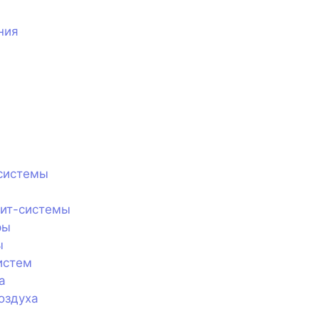
ния
системы
лит-системы
ры
ы
истем
а
оздуха