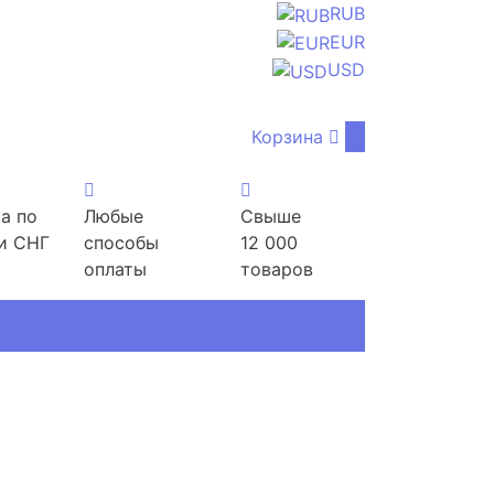
RUB
EUR
USD
Корзина
0
а по
Любые
Свыше
и СНГ
способы
12 000
оплаты
товаров