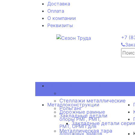
Доставка
Оплата
О компании
Реквизиты
+7 (8
Зак
Металлоконструкции
Дорожные рамные опоры РМГ
Стеллажи металлические
Металлоконструкции
Рольганг
Дорожные рамные
Закладные детали
опоры РМГ, РМП,
Закладные детали серия
РМТ, ОРМП для
Металлическая тара
дорожных знаков