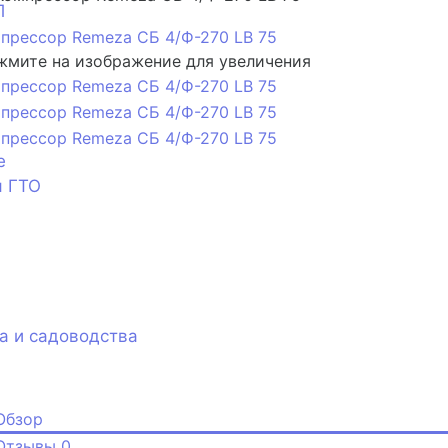
П
мите на изображение для увеличения
е
я ГТО
а и садоводства
Обзор
Отзывы
0