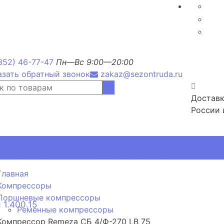
352) 46-77-47
Пн—Вс 9:00—20:00
азать обратный звонок
zakaz@sezontruda.ru
Доставк
России 
, РМП, РМТ, ОРМП для дорожных знаков
Главная
Компрессоры
Поршневые компрессоры
 1.400.15
Ременные компрессоры
Компрессор Remeza СБ 4/Ф-270 LB 75