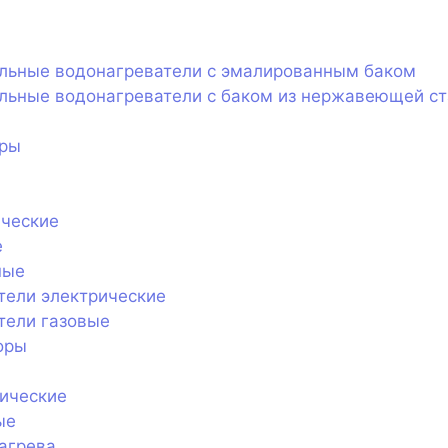
ельные водонагреватели с эмалированным баком
льные водонагреватели с баком из нержавеющей с
оры
ические
е
ные
тели электрические
тели газовые
оры
ические
ые
агрева