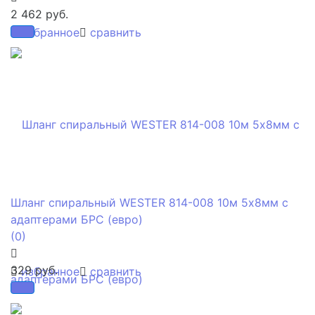
2 462 руб.
избранное
сравнить
Шланг спиральный WESTER 814-008 10м 5х8мм с
адаптерами БРС (евро)
(0)
329 руб.
избранное
сравнить