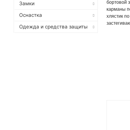
бортовой 
Замки
карманы по
Оснастка
хлястик по
застегива
Одежда и средства защиты