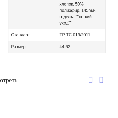
хлопок, 50%
полиэфир, 145г/м²,
отделка ""легкий
уход""
Стандарт
ТР ТС 019/2011.
Размер
44-62
отреть