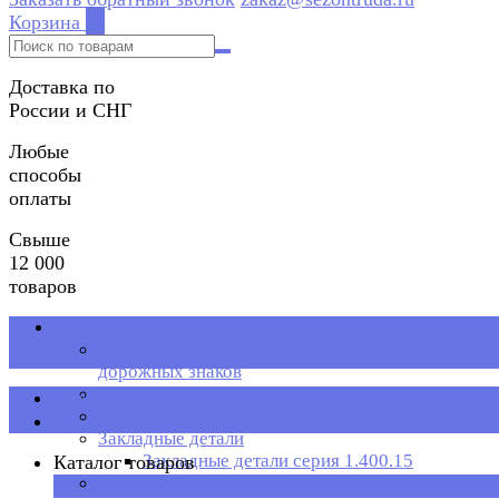
Корзина
0
Доставка по
России и СНГ
Любые
способы
оплаты
Свыше
12 000
товаров
Металлоконструкции
Дорожные рамные опоры РМГ, РМП, РМТ, ОРМП
дорожных знаков
Стеллажи металлические
Каталог товаров
Рольганг
Закладные детали
Закладные детали серия 1.400.15
Каталог товаров
Металлическая тара
×