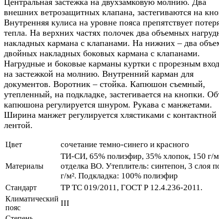
Центральная застежка на двухзамковую молнию. Два
внешних ветрозащитных клапана, застегиваются на кно
Внутренняя кулиса на уровне пояса препятствует потер
тепла. На верхних частях полочек два объемных нагру
накладных кармана с клапанами. На нижних – два объ
двойных накладных боковых кармана с клапанами.
Нагрудные и боковые карманы куртки с прорезным вхо
на застежкой на молнию. Внутренний карман для
документов. Воротник – стойка. Капюшон съемный,
утепленный, на подкладке, застегивается на кнопки. О
капюшона регулируется шнуром. Рукава с манжетами.
Ширина манжет регулируется хлястиками с контактной
лентой.
сочетание темно-синего и красного
Цвет
ТИ-СИ, 65% полиэфир, 35% хлопок, 150 г/м
отделка ВО. Утеплитель: синтепон, 3 слоя п
Материалы
г/м². Подкладка: 100% полиэфир
ТР ТС 019/2011, ГОСТ Р 12.4.236-2011.
Стандарт
Климатический
III
пояс
Степень