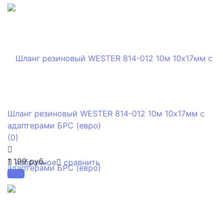
Шланг резиновый WESTER 814-012 10м 10x17мм с
адаптерами БРС (евро)
(0)
1 199 руб.
избранное
сравнить