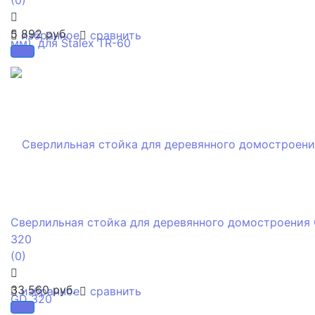
5 892 руб.
избранное
сравнить
Сверлильная стойка для деревянного домостроения
320
(0)
33 560 руб.
избранное
сравнить