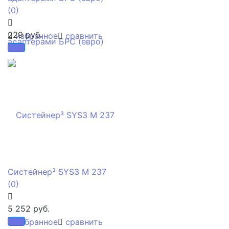
(0)
229 руб.
избранное
сравнить
Систейнер³ SYS3 M 237
(0)
5 252 руб.
избранное
сравнить