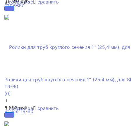
51 740 руб.
избранное
сравнить
Ролики для труб круглого сечения 1'' (25,4 мм), для S
TR-60
(0)
5 892 руб.
избранное
сравнить