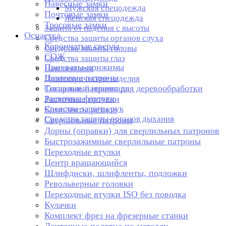
Навесные замки
Мужская спецодежда
Почтовые замки
Женская спецодежда
Тросовые замки
Защита от падения с высоты
Оснастка
Средства защиты органов слуха
Корончатые сверла
Средства защиты головы
СОЖ
Средства защиты глаз
Прихваты-прижимы
Наколенники
Цанговые патроны
Диэлектрические изделия
Токарные патроны для деревообработки
Сигнальный инвентарь
Защитные фартуки
Расточные головки
Средства защиты рук
Комплекты резцов
Средства защиты органов дыхания
Сверлильные патроны
Дорны (оправки) для сверлильных патронов
Быстрозажимные сверлильные патроны
Переходные втулки
Центр вращающийся
Шлифдиски, шлифленты, подложки
Револьверные головки
Переходные втулки ISO без поводка
Кулачки
Комплект фрез на фрезерные станки