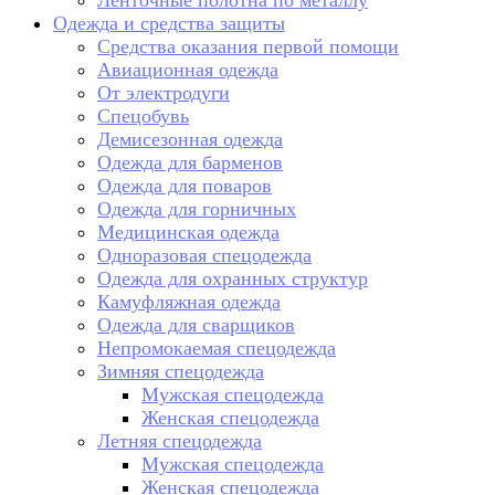
Ленточные полотна по металлу
Одежда и средства защиты
Средства оказания первой помощи
Авиационная одежда
От электродуги
Спецобувь
Демисезонная одежда
Одежда для барменов
Одежда для поваров
Одежда для горничных
Медицинская одежда
Одноразовая спецодежда
Одежда для охранных структур
Камуфляжная одежда
Одежда для сварщиков
Непромокаемая спецодежда
Зимняя спецодежда
Мужская спецодежда
Женская спецодежда
Летняя спецодежда
Мужская спецодежда
Женская спецодежда