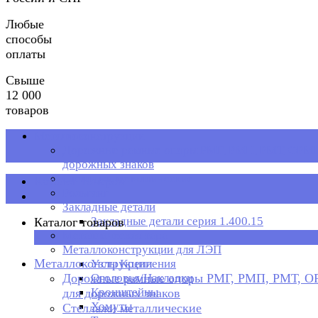
Любые
способы
оплаты
Свыше
12 000
товаров
Металлоконструкции
Дорожные рамные опоры РМГ, РМП, РМТ, ОРМП
дорожных знаков
Стеллажи металлические
Каталог товаров
Рольганг
Закладные детали
Закладные детали серия 1.400.15
Каталог товаров
Металлическая тара
×
Металлоконструкции для ЛЭП
Металлоконструкции
Узлы Крепления
Дорожные рамные опоры РМГ, РМП, РМТ, 
Оголовья/Накладки
Кронштейны
для дорожных знаков
Хомуты
Стеллажи металлические