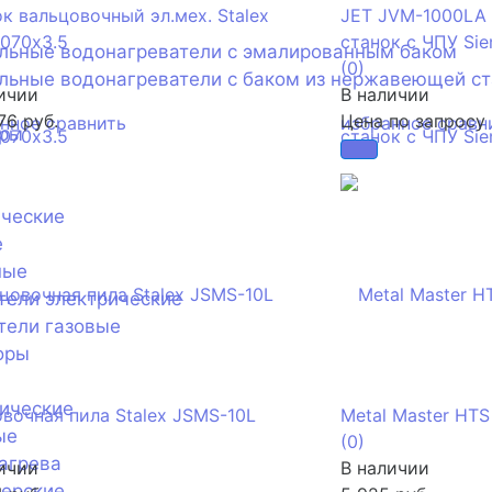
к вальцовочный эл.мех. Stalex
JET JVM-1000LA
070х3.5
станок с ЧПУ Sie
ельные водонагреватели с эмалированным баком
(0)
льные водонагреватели с баком из нержавеющей с
ичии
В наличии
76 руб.
Цена по запросу
анное
сравнить
избранное
сравн
оры
ические
е
ные
тели электрические
тели газовые
оры
ические
вочная пила Stalex JSMS-10L
Metal Master HTS
ые
(0)
агрева
ичии
В наличии
нерские