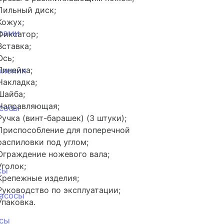
Пильный диск;
Кожух;
сами
Фиксатор;
Вставка;
Ось;
Линейка;
вления
Накладка;
Шайба;
Направляющая;
сосы
Ручка (винт-барашек) (3 штуки);
Приспособление для поперечной
распиловки под углом;
Ограждение ножевого вала;
Уголок;
сы
Крепежные изделия;
Руководство по эксплуатации;
асосы
Упаковка.
сы