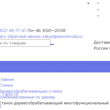
352) 46-77-47
Пн—Вс 9:00—20:00
ать обратный звонок
zakaz@sezontruda.ru
Доставк
России 
, РМП, РМТ, ОРМП для дорожных знаков
Главная
Станки
Деревообрабатывающие станки
 1.400.15
Комбинированные по дереву
Станок деревообрабатывающий многофункциональны
П