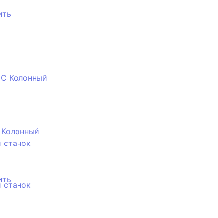
ить
 Колонный
 станок
ить