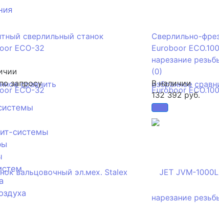
ния
итный сверлильный станок
Сверлильно-фре
oor ECO-32
Euroboor ECO.100
нарезание резьб
ичии
(0)
по запросу
В наличии
анное
сравнить
избранное
сравн
132 392 руб.
системы
лит-системы
ры
ы
истем
а
оздуха