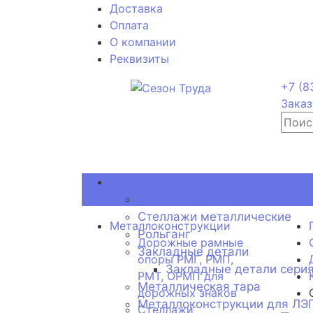
Доставка
Оплата
О компании
Реквизиты
+7 (8
Заказ
Металлоконструкции
Дорожные рамные опоры РМГ
Стеллажи металлические
Металлоконструкции
Рольганг
Дорожные рамные
Закладные детали
опоры РМГ, РМП,
Закладные детали серия
РМТ, ОРМП для
Металлическая тара
дорожных знаков
Металлоконструкции для ЛЭ
Стеллажи