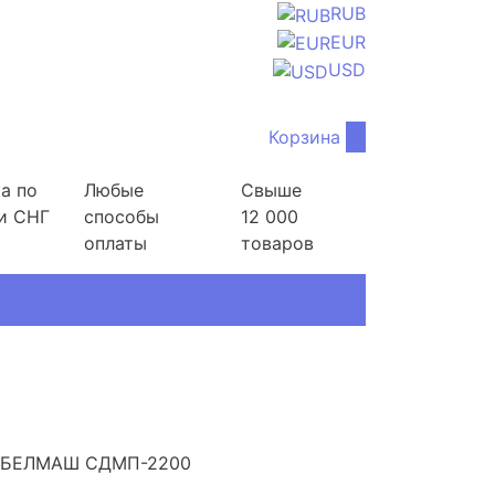
RUB
EUR
USD
Корзина
0
а по
Любые
Свыше
и СНГ
способы
12 000
оплаты
товаров
й БЕЛМАШ СДМП-2200