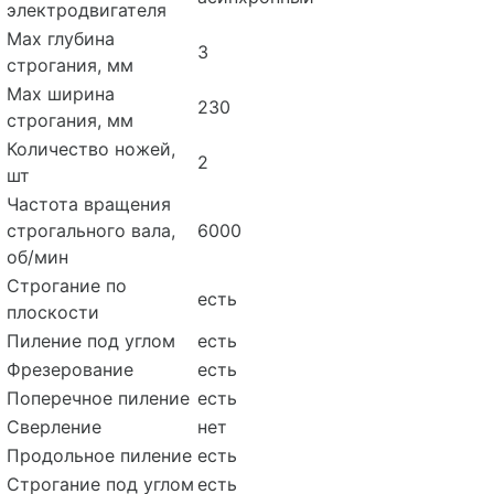
электродвигателя
Max глубина
3
строгания, мм
Max ширина
230
строгания, мм
Количество ножей,
2
шт
Частота вращения
строгального вала,
6000
об/мин
Строгание по
есть
плоскости
Пиление под углом
есть
Фрезерование
есть
Поперечное пиление
есть
Сверление
нет
Продольное пиление
есть
Строгание под углом
есть