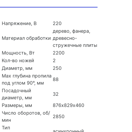
Напряжение, В
220
дерево, фанера,
Материал обработки
древесно-
стружечные плиты
Мощность, Вт
2200
Кол-во ножей
2
Диаметр, мм
250
Max глубина пропила
88
под углом 90°, мм
Посадочный
32
диаметр, мм
Размеры, мм
876х829х460
Число оборотов, об/
2850
мин
Тип
асинхронный