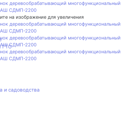
те на изображение для увеличения
е
я ГТО
а и садоводства