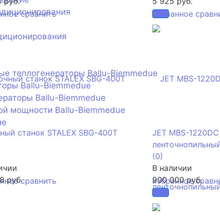
4 руб.
5 925 руб.
ндиционирования
анное
сравнить
избранное
сравн
диционирования
ые теплогенераторы Ballu-Biemmedue
торы Ballu-Biemmedue
ераторы Ballu-Biemmedue
ой мощности Ballu-Biemmedue
ие
ный станок STALEX SBG-400T
JET MBS-1220DC
ленточнопильный
(0)
ичии
В наличии
8 руб.
900 000 руб.
анное
сравнить
избранное
сравн