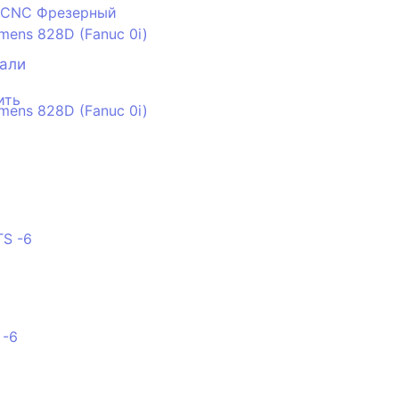
 CNC Фрезерный
mens 828D (Fanuc 0i)
тали
ить
 -6