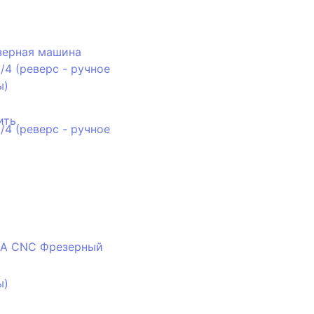
зерная машина
/4 (реверс - ручное
ы)
ить