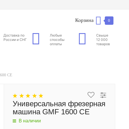
Корзина
0
Доставка по
Любые
Свыше
России и СНГ
способы
12 000
оплаты
товаров
1600 CE
Универсальная фрезерная
машина GMF 1600 CE
В наличии