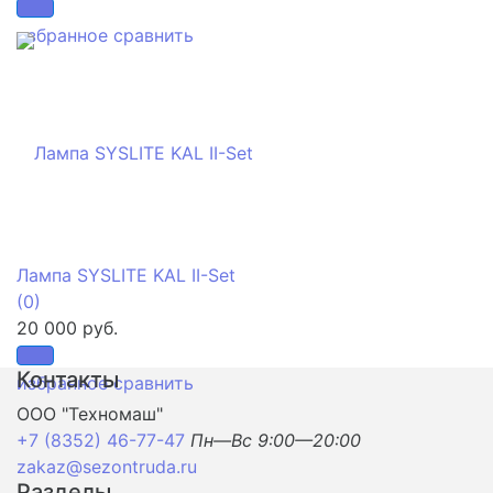
избранное
сравнить
Лампа SYSLITE KAL II-Set
(0)
20 000 руб.
Контакты
избранное
сравнить
ООО "Техномаш"
+7 (8352) 46-77-47
Пн—Вс 9:00—20:00
zakaz@sezontruda.ru
Разделы