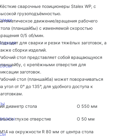
Жёсткие сварочные позиционеры Stalex WP, с
высокой грузоподъёмностью.
сами
Автоматическое движение/вращения рабочего
стола (планшайбы) с изменяемой скоростью
вращения 0/5 об/мин.
вления
Подходит для сварки и резки тяжёлых заготовок, а
также сборки изделий.
Рабочий стол представляет собой вращающуюся
планшайбу, с крепёжными отверстия для
сосы
фиксации заготовок.
Рабочий стол (планшайба) может поворачиваться
на угол от 0° до 135°, для удобного доступа к
заготовкам.
сы
ий диаметр стола
O 550 мм
асосы
альное глухое отверстие
O 50 мм
 М14 на окружности R 80 мм от центра стола
сы