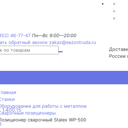
352) 46-77-47
Пн—Вс 9:00—20:00
ать обратный звонок
zakaz@sezontruda.ru
Доставк
России 
, РМП, РМТ, ОРМП для дорожных знаков
Главная
Станки
Оборудование для работы с металлом
 1.400.15
Сварочные позиционеры
Позиционер сварочный Stalex WP-500
П