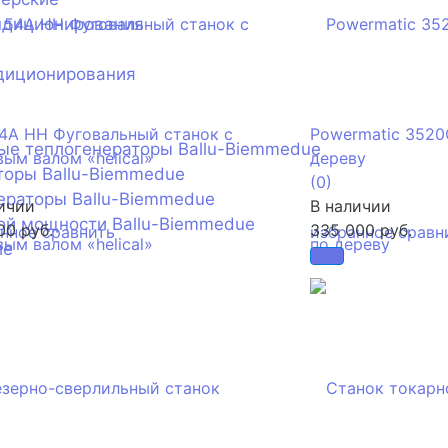
ндиционирования
диционирования
4A HH Фуговальный станок с
Powermatic 3520
ые теплогенераторы Ballu-Biemmedue
ым валом «helical»
дереву
торы Ballu-Biemmedue
(0)
ераторы Ballu-Biemmedue
ичии
В наличии
ой мощности Ballu-Biemmedue
00 руб.
335 000 руб.
анное
сравнить
избранное
сравн
ие