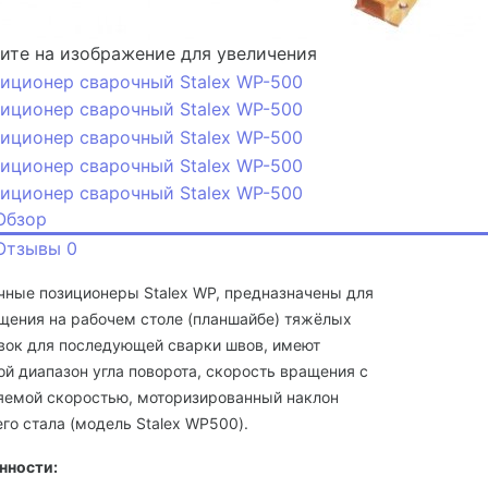
те на изображение для увеличения
Обзор
Отзывы
0
чные позиционеры Stalex WP, предназначены для
щения на рабочем столе (планшайбе) тяжёлых
овок для последующей сварки швов, имеют
й диапазон угла поворота, скорость вращения с
яемой скоростью, моторизированный наклон
го стала (модель Stalex WP500).
нности: