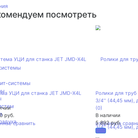
ния
комендуем посмотреть
системы
лит-системы
ры
ма УЦИ для станка JET JMD-X4L
Ролики для труб 
ы
3/4'' (44,45 мм),
истем
ичии
(0)
а
0 руб.
В наличии
оздуха
5 892 руб.
анное
сравнить
избранное
сравн