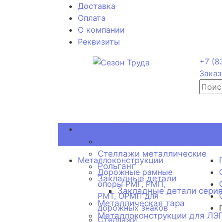
Доставка
Оплата
О компании
Реквизиты
+7 (8
Заказ
Металлоконструкции
Дорожные рамные опоры РМГ
Стеллажи металлические
Металлоконструкции
Рольганг
Дорожные рамные
Закладные детали
опоры РМГ, РМП,
Закладные детали серия
РМТ, ОРМП для
Металлическая тара
дорожных знаков
Металлоконструкции для ЛЭ
Стеллажи