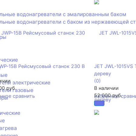
ельные водонагреватели с эмалированным баком
льные водонагреватели с баком из нержавеющей с
оры
ические
WP-15B Рейсмусовый станок 230 В
JET JWL-1015VS 
е
дереву
ные
ичии
(0)
тели электрические
00 руб.
В наличии
тели газовые
52 000 руб.
анное
сравнить
избранное
сравн
оры
ические
ые
агрева
нерские