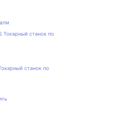
тали
Токарный станок по
ить