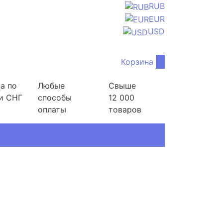
RUB
EUR
USD
Корзина
0
а по
Любые
Свыше
и СНГ
способы
12 000
оплаты
товаров