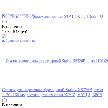
избранное
сравнить
Гильотина электромеханическая STALEX Q11 6x2500
(0)
В наличии
1 034 543 руб.
избранное
сравнить
Станок универсально-фрезерный Stalex X6326B, стол
1120х260 мм,автоподача по осям X/Y/Z, с УЦИ, 380В
(0)
В наличии