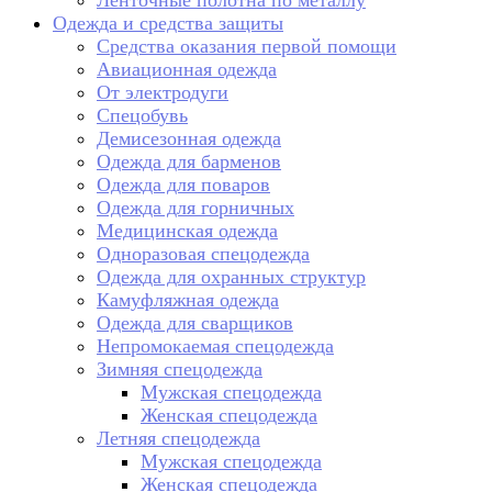
Ленточные полотна по металлу
Одежда и средства защиты
Средства оказания первой помощи
Авиационная одежда
От электродуги
Спецобувь
Демисезонная одежда
Одежда для барменов
Одежда для поваров
Одежда для горничных
Медицинская одежда
Одноразовая спецодежда
Одежда для охранных структур
Камуфляжная одежда
Одежда для сварщиков
Непромокаемая спецодежда
Зимняя спецодежда
Мужская спецодежда
Женская спецодежда
Летняя спецодежда
Мужская спецодежда
Женская спецодежда