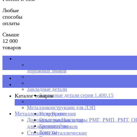
Любые
способы
оплаты
Свыше
12 000
товаров
Металлоконструкции
Дорожные рамные опоры РМГ, РМП, РМТ, ОРМП
дорожных знаков
Стеллажи металлические
Каталог товаров
Рольганг
Закладные детали
Закладные детали серия 1.400.15
Каталог товаров
Металлическая тара
×
Металлоконструкции для ЛЭП
Металлоконструкции
Узлы Крепления
Дорожные рамные опоры РМГ, РМП, РМТ, 
Оголовья/Накладки
Кронштейны
для дорожных знаков
Хомуты
Стеллажи металлические