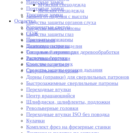
Навесные замки
Мужская спецодежда
Почтовые замки
Женская спецодежда
Тросовые замки
Защита от падения с высоты
Оснастка
Средства защиты органов слуха
Корончатые сверла
Средства защиты головы
СОЖ
Средства защиты глаз
Прихваты-прижимы
Наколенники
Цанговые патроны
Диэлектрические изделия
Токарные патроны для деревообработки
Сигнальный инвентарь
Защитные фартуки
Расточные головки
Средства защиты рук
Комплекты резцов
Средства защиты органов дыхания
Сверлильные патроны
Дорны (оправки) для сверлильных патронов
Быстрозажимные сверлильные патроны
Переходные втулки
Центр вращающийся
Шлифдиски, шлифленты, подложки
Револьверные головки
Переходные втулки ISO без поводка
Кулачки
Комплект фрез на фрезерные станки