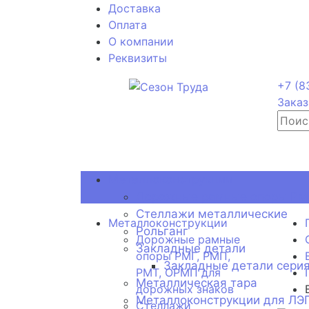
Доставка
Оплата
О компании
Реквизиты
+7 (8
Заказ
Металлоконструкции
Дорожные рамные опоры РМГ
Стеллажи металлические
Металлоконструкции
Рольганг
Дорожные рамные
Закладные детали
опоры РМГ, РМП,
Закладные детали серия
РМТ, ОРМП для
Металлическая тара
дорожных знаков
Металлоконструкции для ЛЭ
Стеллажи