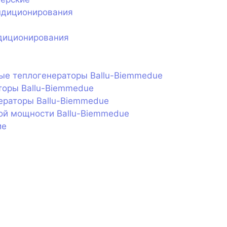
ндиционирования
диционирования
ые теплогенераторы Ballu-Biemmedue
торы Ballu-Biemmedue
ераторы Ballu-Biemmedue
ой мощности Ballu-Biemmedue
ие