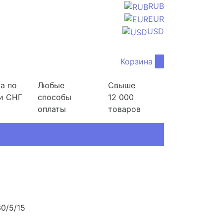
RUB
EUR
USD
Корзина
0
а по
Любые
Свыше
и СНГ
способы
12 000
оплаты
товаров
0/5/15