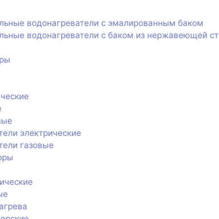
ельные водонагреватели с эмалированным баком
льные водонагреватели с баком из нержавеющей с
оры
ические
е
ные
тели электрические
тели газовые
оры
ические
ые
агрева
нерские