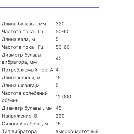
Длина булавы , мм
320
Частота тока , Гц
50-60
Длина вала, м
5
Частота тока , Гц
50-60
Диаметр булавы
45
вибратора, мм
Потребляемый ток, А
4
Длина кабеля, м
15
Длина шланга,м
5
Частота колебаний ,
12 000
об/мин
Диаметр булавы , мм
45
Напряжение, В
220
Силовой кабель , м
15
Тип вибратора
высокочастотный