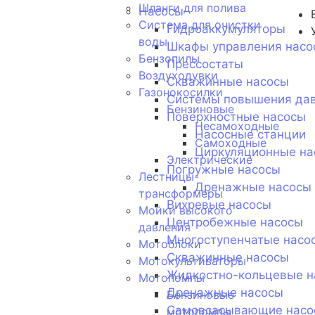
Шланги для полива
Насосы
Система для очистки
Гидроаккумуляторы
воды
Шкафы управления насо
Бензопилы
Прессостаты
Воздуходувки
Скважинные насосы
Газонокосилки
Системы повышения да
Бензиновые
Поверхностные насосы
Несамоходные
Насосные станции
Самоходные
Циркуляционные на
Электрические
Погружные насосы
Лестницы-
Дренажные насосы
трансформеры
Вихревые насосы
Мойки высокого
Центробежные насосы
давления
Многоступенчатые насо
Мотоблоки
Скважинные насосы
Мотокультиваторы
Жидкостно-кольцевые н
Мотопомпы
Дренажные насосы
Бензиновые
Самовсасывающие насо
мотопомпы