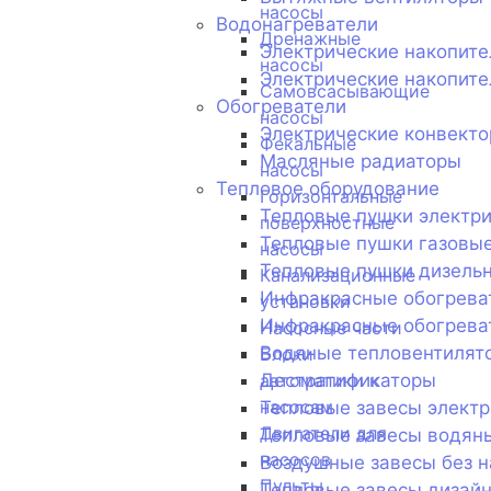
насосы
Водонагреватели
Дренажные
Электрические накопит
насосы
Электрические накопите
Самовсасывающие
Обогреватели
насосы
Электрические конвект
Фекальные
Масляные радиаторы
насосы
Тепловое оборудование
Горизонтальные
Тепловые пушки электр
поверхностные
Тепловые пушки газовы
насосы
Тепловые пушки дизель
Канализационные
Инфракрасные обогрева
установки
Инфракрасные обогрева
Насосные части
Водяные тепловентилят
Блоки
Дестратификаторы
автоматики к
насосам
Тепловые завесы электр
Двигатели для
Тепловые завесы водян
насосов
Воздушные завесы без н
Пульты
Тепловые завесы дизай