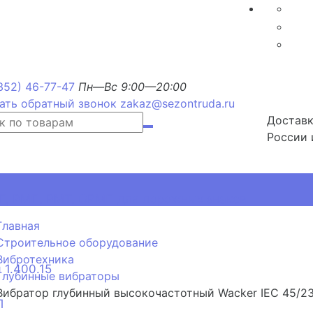
352) 46-77-47
Пн—Вс 9:00—20:00
ать обратный звонок
zakaz@sezontruda.ru
Доставк
России 
, РМП, РМТ, ОРМП для дорожных знаков
Главная
Строительное оборудование
Вибротехника
 1.400.15
Глубинные вибраторы
Вибратор глубинный высокочастотный Wacker IEC 45/23
П