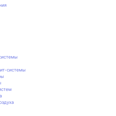
ния
системы
лит-системы
ры
ы
истем
а
оздуха