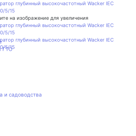
те на изображение для увеличения
е
я ГТО
а и садоводства