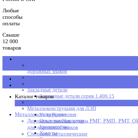
Любые
способы
оплаты
Свыше
12 000
товаров
Металлоконструкции
Дорожные рамные опоры РМГ, РМП, РМТ, ОРМП
дорожных знаков
Стеллажи металлические
Каталог товаров
Рольганг
Закладные детали
Закладные детали серия 1.400.15
Каталог товаров
Металлическая тара
×
Металлоконструкции для ЛЭП
Металлоконструкции
Узлы Крепления
Дорожные рамные опоры РМГ, РМП, РМТ, 
Оголовья/Накладки
Кронштейны
для дорожных знаков
Хомуты
Стеллажи металлические