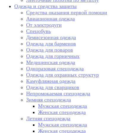
Ленточные полотна по металлу
Одежда и средства защиты
Средства оказания первой помощи
Авиационная одежда
От электродуги
Спецобувь
Демисезонная одежда
Одежда для барменов
Одежда для поваров
Одежда для горничных
Медицинская одежда
Одноразовая спецодежда
Одежда для охранных структур
Камуфляжная одежда
Одежда для сварщиков
Непромокаемая спецодежда
Зимняя спецодежда
Мужская спецодежда
Женская спецодежда
Летняя спецодежда
Мужская спецодежда
Женская спецодежда