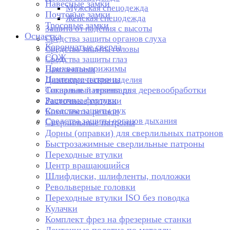
Навесные замки
Мужская спецодежда
Почтовые замки
Женская спецодежда
Тросовые замки
Защита от падения с высоты
Оснастка
Средства защиты органов слуха
Корончатые сверла
Средства защиты головы
СОЖ
Средства защиты глаз
Прихваты-прижимы
Наколенники
Цанговые патроны
Диэлектрические изделия
Токарные патроны для деревообработки
Сигнальный инвентарь
Защитные фартуки
Расточные головки
Средства защиты рук
Комплекты резцов
Средства защиты органов дыхания
Сверлильные патроны
Дорны (оправки) для сверлильных патронов
Быстрозажимные сверлильные патроны
Переходные втулки
Центр вращающийся
Шлифдиски, шлифленты, подложки
Револьверные головки
Переходные втулки ISO без поводка
Кулачки
Комплект фрез на фрезерные станки