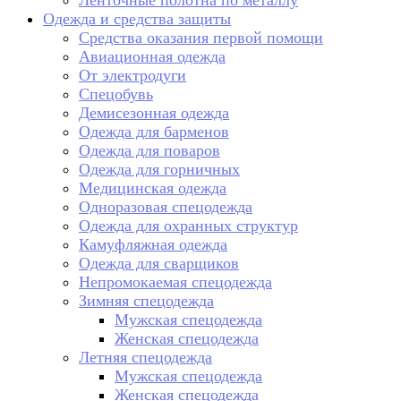
Ленточные полотна по металлу
Одежда и средства защиты
Средства оказания первой помощи
Авиационная одежда
От электродуги
Спецобувь
Демисезонная одежда
Одежда для барменов
Одежда для поваров
Одежда для горничных
Медицинская одежда
Одноразовая спецодежда
Одежда для охранных структур
Камуфляжная одежда
Одежда для сварщиков
Непромокаемая спецодежда
Зимняя спецодежда
Мужская спецодежда
Женская спецодежда
Летняя спецодежда
Мужская спецодежда
Женская спецодежда