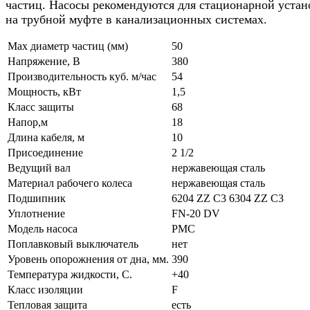
частиц. Насосы рекомендуются для стационарной устан
на трубной муфте в канализационных системах.
Мах диаметр частиц (мм)
50
Напряжение, В
380
Производительность куб. м/час
54
Мощность, кВт
1,5
Класс защиты
68
Напор,м
18
Длина кабеля, м
10
Присоединение
2 1/2
Ведущий вал
нержавеющая сталь
Материал рабочего колеса
нержавеющая сталь
Подшипник
6204 ZZ С3 6304 ZZ С3
Уплотнение
FN-20 DV
Модель насоса
PMC
Поплавковый выключатель
нет
Уровень опорожнения от дна, мм.
390
Температура жидкости, С.
+40
Класс изоляции
F
Тепловая защита
есть