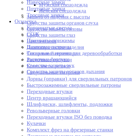
Навесные замки
Мужская спецодежда
Почтовые замки
Женская спецодежда
Тросовые замки
Защита от падения с высоты
Оснастка
Средства защиты органов слуха
Корончатые сверла
Средства защиты головы
СОЖ
Средства защиты глаз
Прихваты-прижимы
Наколенники
Цанговые патроны
Диэлектрические изделия
Токарные патроны для деревообработки
Сигнальный инвентарь
Защитные фартуки
Расточные головки
Средства защиты рук
Комплекты резцов
Средства защиты органов дыхания
Сверлильные патроны
Дорны (оправки) для сверлильных патронов
Быстрозажимные сверлильные патроны
Переходные втулки
Центр вращающийся
Шлифдиски, шлифленты, подложки
Револьверные головки
Переходные втулки ISO без поводка
Кулачки
Комплект фрез на фрезерные станки