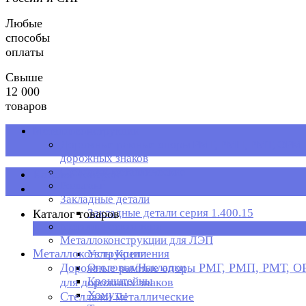
Любые
способы
оплаты
Свыше
12 000
товаров
Металлоконструкции
Дорожные рамные опоры РМГ, РМП, РМТ, ОРМП
дорожных знаков
Стеллажи металлические
Каталог товаров
Рольганг
Закладные детали
Закладные детали серия 1.400.15
Каталог товаров
Металлическая тара
×
Металлоконструкции для ЛЭП
Металлоконструкции
Узлы Крепления
Дорожные рамные опоры РМГ, РМП, РМТ, 
Оголовья/Накладки
Кронштейны
для дорожных знаков
Хомуты
Стеллажи металлические