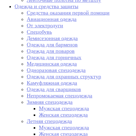
Ленточные полотна по металлу
Одежда и средства защиты
Средства оказания первой помощи
Авиационная одежда
От электродуги
Спецобувь
Демисезонная одежда
Одежда для барменов
Одежда для поваров
Одежда для горничных
Медицинская одежда
Одноразовая спецодежда
Одежда для охранных структур
Камуфляжная одежда
Одежда для сварщиков
Непромокаемая спецодежда
Зимняя спецодежда
Мужская спецодежда
Женская спецодежда
Летняя спецодежда
Мужская спецодежда
Женская спецодежда