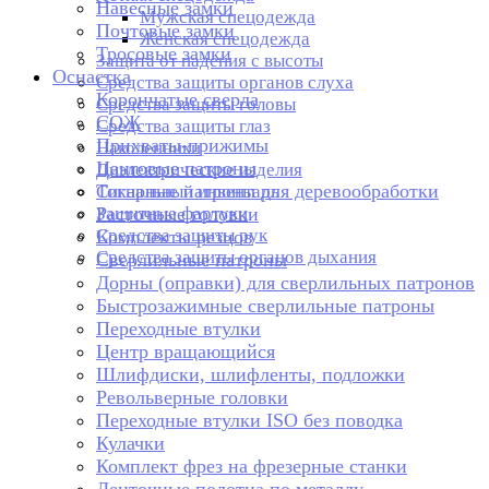
Навесные замки
Мужская спецодежда
Почтовые замки
Женская спецодежда
Тросовые замки
Защита от падения с высоты
Оснастка
Средства защиты органов слуха
Корончатые сверла
Средства защиты головы
СОЖ
Средства защиты глаз
Прихваты-прижимы
Наколенники
Цанговые патроны
Диэлектрические изделия
Токарные патроны для деревообработки
Сигнальный инвентарь
Защитные фартуки
Расточные головки
Средства защиты рук
Комплекты резцов
Средства защиты органов дыхания
Сверлильные патроны
Дорны (оправки) для сверлильных патронов
Быстрозажимные сверлильные патроны
Переходные втулки
Центр вращающийся
Шлифдиски, шлифленты, подложки
Револьверные головки
Переходные втулки ISO без поводка
Кулачки
Комплект фрез на фрезерные станки