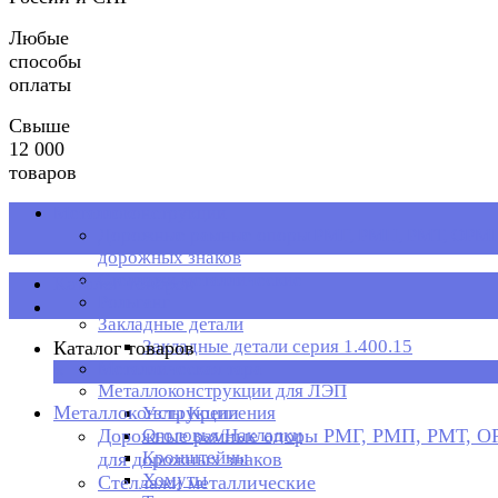
Любые
способы
оплаты
Свыше
12 000
товаров
Металлоконструкции
Дорожные рамные опоры РМГ, РМП, РМТ, ОРМП
дорожных знаков
Стеллажи металлические
Каталог товаров
Рольганг
Закладные детали
Закладные детали серия 1.400.15
Каталог товаров
Металлическая тара
×
Металлоконструкции для ЛЭП
Металлоконструкции
Узлы Крепления
Дорожные рамные опоры РМГ, РМП, РМТ, 
Оголовья/Накладки
Кронштейны
для дорожных знаков
Хомуты
Стеллажи металлические