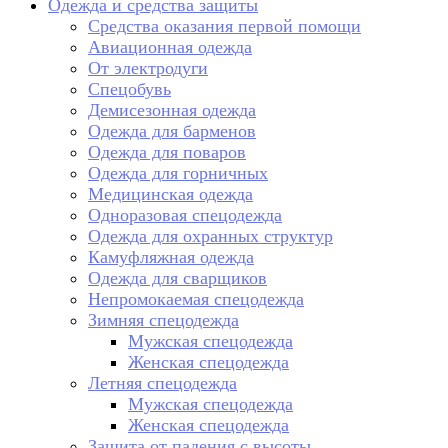
Одежда и средства защиты
Средства оказания первой помощи
Авиационная одежда
От электродуги
Спецобувь
Демисезонная одежда
Одежда для барменов
Одежда для поваров
Одежда для горничных
Медицинская одежда
Одноразовая спецодежда
Одежда для охранных структур
Камуфляжная одежда
Одежда для сварщиков
Непромокаемая спецодежда
Зимняя спецодежда
Мужская спецодежда
Женская спецодежда
Летняя спецодежда
Мужская спецодежда
Женская спецодежда
Защита от падения с высоты