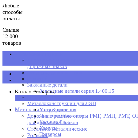
Любые
способы
оплаты
Свыше
12 000
товаров
Металлоконструкции
Дорожные рамные опоры РМГ, РМП, РМТ, ОРМП
дорожных знаков
Стеллажи металлические
Каталог товаров
Рольганг
Закладные детали
Закладные детали серия 1.400.15
Каталог товаров
Металлическая тара
×
Металлоконструкции для ЛЭП
Металлоконструкции
Узлы Крепления
Дорожные рамные опоры РМГ, РМП, РМТ, 
Оголовья/Накладки
Кронштейны
для дорожных знаков
Хомуты
Стеллажи металлические
Траверсы
Рольганг