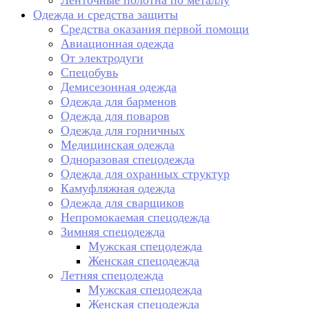
Ленточные полотна по металлу
Одежда и средства защиты
Средства оказания первой помощи
Авиационная одежда
От электродуги
Спецобувь
Демисезонная одежда
Одежда для барменов
Одежда для поваров
Одежда для горничных
Медицинская одежда
Одноразовая спецодежда
Одежда для охранных структур
Камуфляжная одежда
Одежда для сварщиков
Непромокаемая спецодежда
Зимняя спецодежда
Мужская спецодежда
Женская спецодежда
Летняя спецодежда
Мужская спецодежда
Женская спецодежда