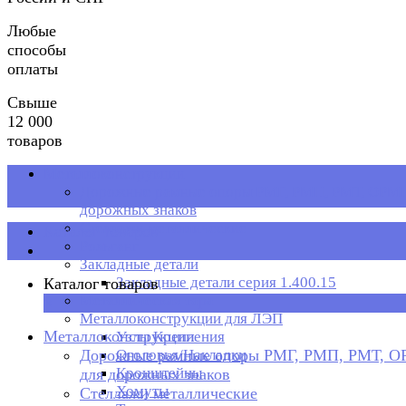
Любые
способы
оплаты
Свыше
12 000
товаров
Металлоконструкции
Дорожные рамные опоры РМГ, РМП, РМТ, ОРМП
дорожных знаков
Стеллажи металлические
Каталог товаров
Рольганг
Закладные детали
Закладные детали серия 1.400.15
Каталог товаров
Металлическая тара
×
Металлоконструкции для ЛЭП
Металлоконструкции
Узлы Крепления
Дорожные рамные опоры РМГ, РМП, РМТ, 
Оголовья/Накладки
Кронштейны
для дорожных знаков
Хомуты
Стеллажи металлические