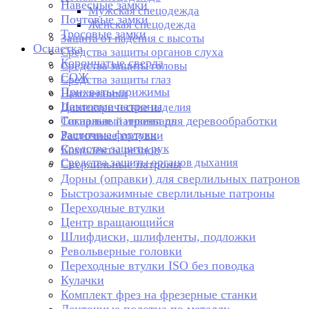
Навесные замки
Мужская спецодежда
Почтовые замки
Женская спецодежда
Тросовые замки
Защита от падения с высоты
Оснастка
Средства защиты органов слуха
Корончатые сверла
Средства защиты головы
СОЖ
Средства защиты глаз
Прихваты-прижимы
Наколенники
Цанговые патроны
Диэлектрические изделия
Токарные патроны для деревообработки
Сигнальный инвентарь
Защитные фартуки
Расточные головки
Средства защиты рук
Комплекты резцов
Средства защиты органов дыхания
Сверлильные патроны
Дорны (оправки) для сверлильных патронов
Быстрозажимные сверлильные патроны
Переходные втулки
Центр вращающийся
Шлифдиски, шлифленты, подложки
Револьверные головки
Переходные втулки ISO без поводка
Кулачки
Комплект фрез на фрезерные станки