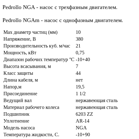
Pedrollo NGA - насос с трехфазным двигателем.
Pedrollo NGAm - насос с однофазным двигателем.
Мах диаметр частиц (мм)
10
Напряжение, В
380
Производительность куб. м/час
21
Мощность, кВт
0,75
Диапазон рабочих температур °C
-10+40
Высота всасывания, м
7
Класс защиты
44
Длина кабеля, м
нет
Напор,м
19,5
Присоединение
1 1/2
Ведущий вал
нержавеющая сталь
Материал рабочего колеса
нержавеющая сталь
Подшипник
6203 ZZ
Уплотнение
AR-14
Модель насоса
NGA
Температура жидкости, С.
-10+90