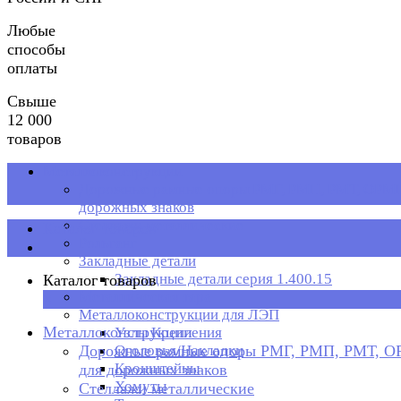
Любые
способы
оплаты
Свыше
12 000
товаров
Металлоконструкции
Дорожные рамные опоры РМГ, РМП, РМТ, ОРМП
дорожных знаков
Стеллажи металлические
Каталог товаров
Рольганг
Закладные детали
Закладные детали серия 1.400.15
Каталог товаров
Металлическая тара
×
Металлоконструкции для ЛЭП
Металлоконструкции
Узлы Крепления
Дорожные рамные опоры РМГ, РМП, РМТ, 
Оголовья/Накладки
Кронштейны
для дорожных знаков
Хомуты
Стеллажи металлические