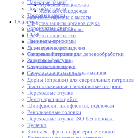
Навесные замки
Мужская спецодежда
Почтовые замки
Женская спецодежда
Тросовые замки
Защита от падения с высоты
Оснастка
Средства защиты органов слуха
Корончатые сверла
Средства защиты головы
СОЖ
Средства защиты глаз
Прихваты-прижимы
Наколенники
Цанговые патроны
Диэлектрические изделия
Токарные патроны для деревообработки
Сигнальный инвентарь
Защитные фартуки
Расточные головки
Средства защиты рук
Комплекты резцов
Средства защиты органов дыхания
Сверлильные патроны
Дорны (оправки) для сверлильных патронов
Быстрозажимные сверлильные патроны
Переходные втулки
Центр вращающийся
Шлифдиски, шлифленты, подложки
Револьверные головки
Переходные втулки ISO без поводка
Кулачки
Комплект фрез на фрезерные станки