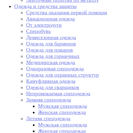
Ленточные полотна по металлу
Одежда и средства защиты
Средства оказания первой помощи
Авиационная одежда
От электродуги
Спецобувь
Демисезонная одежда
Одежда для барменов
Одежда для поваров
Одежда для горничных
Медицинская одежда
Одноразовая спецодежда
Одежда для охранных структур
Камуфляжная одежда
Одежда для сварщиков
Непромокаемая спецодежда
Зимняя спецодежда
Мужская спецодежда
Женская спецодежда
Летняя спецодежда
Мужская спецодежда
Женская спецодежда