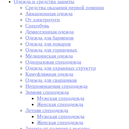
Одежда и средства защиты
Средства оказания первой помощи
Авиационная одежда
От электродуги
Спецобувь
Демисезонная одежда
Одежда для барменов
Одежда для поваров
Одежда для горничных
Медицинская одежда
Одноразовая спецодежда
Одежда для охранных структур
Камуфляжная одежда
Одежда для сварщиков
Непромокаемая спецодежда
Зимняя спецодежда
Мужская спецодежда
Женская спецодежда
Летняя спецодежда
Мужская спецодежда
Женская спецодежда
Защита от падения с высоты