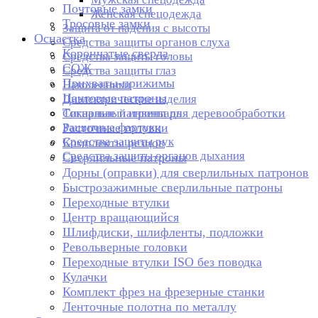
Почтовые замки
Женская спецодежда
Тросовые замки
Защита от падения с высоты
Оснастка
Средства защиты органов слуха
Корончатые сверла
Средства защиты головы
СОЖ
Средства защиты глаз
Прихваты-прижимы
Наколенники
Цанговые патроны
Диэлектрические изделия
Токарные патроны для деревообработки
Сигнальный инвентарь
Защитные фартуки
Расточные головки
Средства защиты рук
Комплекты резцов
Средства защиты органов дыхания
Сверлильные патроны
Дорны (оправки) для сверлильных патронов
Быстрозажимные сверлильные патроны
Переходные втулки
Центр вращающийся
Шлифдиски, шлифленты, подложки
Револьверные головки
Переходные втулки ISO без поводка
Кулачки
Комплект фрез на фрезерные станки
Ленточные полотна по металлу