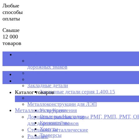
Любые
способы
оплаты
Свыше
12 000
товаров
Металлоконструкции
Дорожные рамные опоры РМГ, РМП, РМТ, ОРМП
дорожных знаков
Стеллажи металлические
Каталог товаров
Рольганг
Закладные детали
Закладные детали серия 1.400.15
Каталог товаров
Металлическая тара
×
Металлоконструкции для ЛЭП
Металлоконструкции
Узлы Крепления
Дорожные рамные опоры РМГ, РМП, РМТ, 
Оголовья/Накладки
Кронштейны
для дорожных знаков
Хомуты
Стеллажи металлические
Траверсы
Рольганг