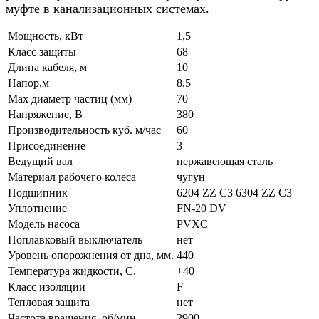
муфте в канализационных системах.
Мощность, кВт
1,5
Класс защиты
68
Длина кабеля, м
10
Напор,м
8,5
Мах диаметр частиц (мм)
70
Напряжение, В
380
Производительность куб. м/час
60
Присоединение
3
Ведущий вал
нержавеющая сталь
Материал рабочего колеса
чугун
Подшипник
6204 ZZ С3 6304 ZZ С3
Уплотнение
FN-20 DV
Модель насоса
PVXC
Поплавковый выключатель
нет
Уровень опорожнения от дна, мм.
440
Температура жидкости, С.
+40
Класс изоляции
F
Тепловая защита
нет
Частота вращения, об/мин
2900