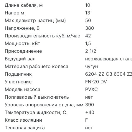
Длина кабеля, м
10
Напор,м
13
Мах диаметр частиц (мм)
50
Напряжение, В
380
Производительность куб. м/час
42
Мощность, кВт
1,5
Присоединение
2 1/2
Ведущий вал
нержавеющая стал
Материал рабочего колеса
чугун
Подшипник
6204 ZZ С3 6304 Z
Уплотнение
FN-20 DV
Модель насоса
PVXC
Поплавковый выключатель
нет
Уровень опорожнения от дна, мм.
390
Температура жидкости, С.
+40
Класс изоляции
F
Тепловая защита
нет