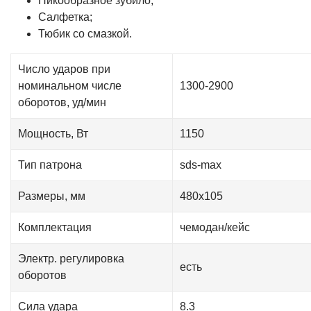
Пикообразное зубило;
Салфетка;
Тюбик со смазкой.
Число ударов при
номинальном числе
1300-2900
оборотов, уд/мин
Мощность, Вт
1150
Тип патрона
sds-max
Размеры, мм
480х105
Комплектация
чемодан/кейс
Электр. регулировка
есть
оборотов
Сила удара
8.3