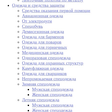
Ленточные полотна по металлу
Одежда и средства защиты
Средства оказания первой помощи
Авиационная одежда
От электродуги
Спецобувь
Демисезонная одежда
Одежда для барменов
Одежда для поваров
Одежда для горничных
Медицинская одежда
Одноразовая спецодежда
Одежда для охранных структур
Камуфляжная одежда
Одежда для сварщиков
Непромокаемая спецодежда
Зимняя спецодежда
Мужская спецодежда
Женская спецодежда
Летняя спецодежда
Мужская спецодежда
Женская спецодежда