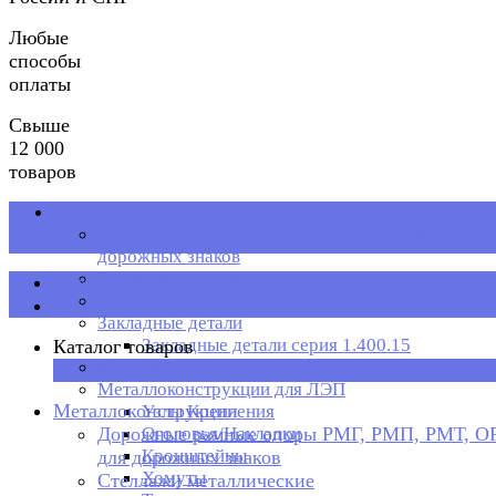
Любые
способы
оплаты
Свыше
12 000
товаров
Металлоконструкции
Дорожные рамные опоры РМГ, РМП, РМТ, ОРМП
дорожных знаков
Стеллажи металлические
Каталог товаров
Рольганг
Закладные детали
Закладные детали серия 1.400.15
Каталог товаров
Металлическая тара
×
Металлоконструкции для ЛЭП
Металлоконструкции
Узлы Крепления
Дорожные рамные опоры РМГ, РМП, РМТ, 
Оголовья/Накладки
Кронштейны
для дорожных знаков
Хомуты
Стеллажи металлические