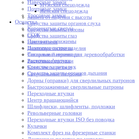
Навесные замки
Мужская спецодежда
Почтовые замки
Женская спецодежда
Тросовые замки
Защита от падения с высоты
Оснастка
Средства защиты органов слуха
Корончатые сверла
Средства защиты головы
СОЖ
Средства защиты глаз
Прихваты-прижимы
Наколенники
Цанговые патроны
Диэлектрические изделия
Токарные патроны для деревообработки
Сигнальный инвентарь
Защитные фартуки
Расточные головки
Средства защиты рук
Комплекты резцов
Средства защиты органов дыхания
Сверлильные патроны
Дорны (оправки) для сверлильных патронов
Быстрозажимные сверлильные патроны
Переходные втулки
Центр вращающийся
Шлифдиски, шлифленты, подложки
Револьверные головки
Переходные втулки ISO без поводка
Кулачки
Комплект фрез на фрезерные станки