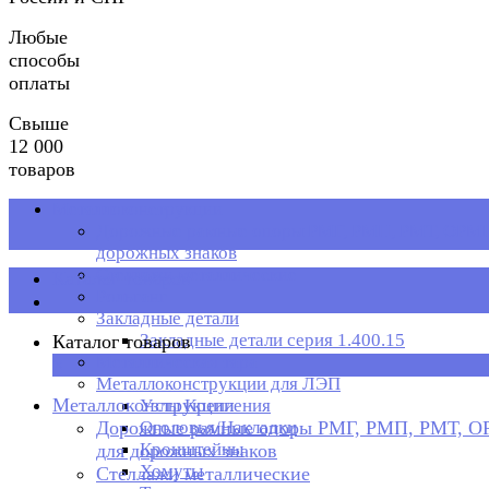
Любые
способы
оплаты
Свыше
12 000
товаров
Металлоконструкции
Дорожные рамные опоры РМГ, РМП, РМТ, ОРМП
дорожных знаков
Стеллажи металлические
Каталог товаров
Рольганг
Закладные детали
Закладные детали серия 1.400.15
Каталог товаров
Металлическая тара
×
Металлоконструкции для ЛЭП
Металлоконструкции
Узлы Крепления
Дорожные рамные опоры РМГ, РМП, РМТ, 
Оголовья/Накладки
Кронштейны
для дорожных знаков
Хомуты
Стеллажи металлические