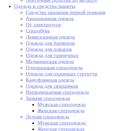
Ленточные полотна по металлу
Одежда и средства защиты
Средства оказания первой помощи
Авиационная одежда
От электродуги
Спецобувь
Демисезонная одежда
Одежда для барменов
Одежда для поваров
Одежда для горничных
Медицинская одежда
Одноразовая спецодежда
Одежда для охранных структур
Камуфляжная одежда
Одежда для сварщиков
Непромокаемая спецодежда
Зимняя спецодежда
Мужская спецодежда
Женская спецодежда
Летняя спецодежда
Мужская спецодежда
Женская спецодежда