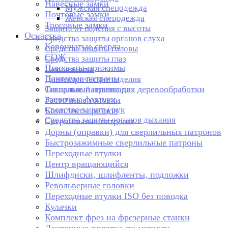
Навесные замки
Мужская спецодежда
Почтовые замки
Женская спецодежда
Тросовые замки
Защита от падения с высоты
Оснастка
Средства защиты органов слуха
Корончатые сверла
Средства защиты головы
СОЖ
Средства защиты глаз
Прихваты-прижимы
Наколенники
Цанговые патроны
Диэлектрические изделия
Токарные патроны для деревообработки
Сигнальный инвентарь
Защитные фартуки
Расточные головки
Средства защиты рук
Комплекты резцов
Средства защиты органов дыхания
Сверлильные патроны
Дорны (оправки) для сверлильных патронов
Быстрозажимные сверлильные патроны
Переходные втулки
Центр вращающийся
Шлифдиски, шлифленты, подложки
Револьверные головки
Переходные втулки ISO без поводка
Кулачки
Комплект фрез на фрезерные станки