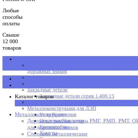
Любые
способы
оплаты
Свыше
12 000
товаров
Металлоконструкции
Дорожные рамные опоры РМГ, РМП, РМТ, ОРМП
дорожных знаков
Стеллажи металлические
Каталог товаров
Рольганг
Закладные детали
Закладные детали серия 1.400.15
Каталог товаров
Металлическая тара
×
Металлоконструкции для ЛЭП
Металлоконструкции
Узлы Крепления
Дорожные рамные опоры РМГ, РМП, РМТ, 
Оголовья/Накладки
Кронштейны
для дорожных знаков
Хомуты
Стеллажи металлические