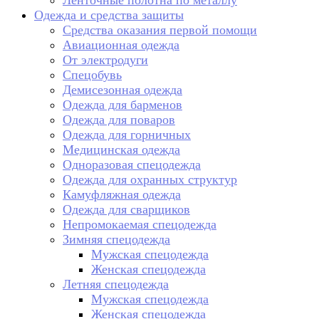
Ленточные полотна по металлу
Одежда и средства защиты
Средства оказания первой помощи
Авиационная одежда
От электродуги
Спецобувь
Демисезонная одежда
Одежда для барменов
Одежда для поваров
Одежда для горничных
Медицинская одежда
Одноразовая спецодежда
Одежда для охранных структур
Камуфляжная одежда
Одежда для сварщиков
Непромокаемая спецодежда
Зимняя спецодежда
Мужская спецодежда
Женская спецодежда
Летняя спецодежда
Мужская спецодежда
Женская спецодежда