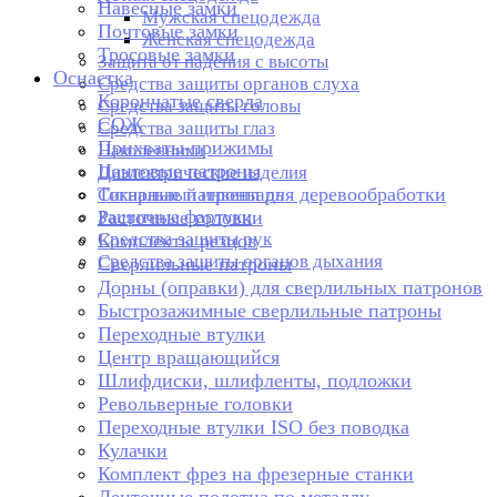
Навесные замки
Мужская спецодежда
Почтовые замки
Женская спецодежда
Тросовые замки
Защита от падения с высоты
Оснастка
Средства защиты органов слуха
Корончатые сверла
Средства защиты головы
СОЖ
Средства защиты глаз
Прихваты-прижимы
Наколенники
Цанговые патроны
Диэлектрические изделия
Токарные патроны для деревообработки
Сигнальный инвентарь
Защитные фартуки
Расточные головки
Средства защиты рук
Комплекты резцов
Средства защиты органов дыхания
Сверлильные патроны
Дорны (оправки) для сверлильных патронов
Быстрозажимные сверлильные патроны
Переходные втулки
Центр вращающийся
Шлифдиски, шлифленты, подложки
Револьверные головки
Переходные втулки ISO без поводка
Кулачки
Комплект фрез на фрезерные станки