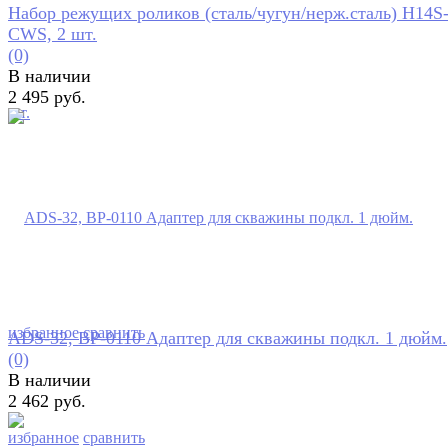
Набор режущих роликов (сталь/чугун/нерж.сталь) H14S
CWS, 2 шт.
(0)
В наличии
2 495 руб.
избранное
сравнить
ADS-32, BP-0110 Адаптер для скважины подкл. 1 дюйм.
(0)
В наличии
2 462 руб.
избранное
сравнить