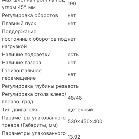
190
углом 45°, мм
Регулировка оборотов
нет
Плавный пуск
нет
Поддержание
постоянных оборотов под
нет
нагрузкой
Наличие подсветки
есть
Наличие лазера
нет
Горизонтальное
нет
перемещение
Регулировка глубины реза
есть
Регулировка стола влево/
48/48
вправо, град.
Тип двигателя
щеточный
Параметры упакованного
530x450x400
товара (Габариты, мм)
Параметры упакованного
13,92