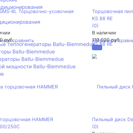
ндиционирования
SMS-8L Торцовочно-усовочная
Торцовочная пил
KS 88 RE
диционирования
(0)
ичии
В наличии
0 руб.
110 020 руб.
анное
сравнить
избранное
сравн
ые теплогенераторы Ballu-Biemmedue
торы Ballu-Biemmedue
ераторы Ballu-Biemmedue
ой мощности Ballu-Biemmedue
ие
 торцовочная HAMMER
Пильный диск De
800/250C
(0)