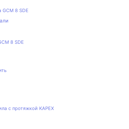
тали
 GCM 8 SDE
ить