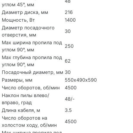
48
углом 45°, мм
Диаметр диска, мм
216
Мощность, Вт
1400
Диаметр посадочного
30
отверстия, мм
Max ширина пропила под
250
углом 90°, мм
Max глубина пропила под
62
углом 90°, мм
Посадочный диаметр, мм
30
Размеры, мм
550х490х590
Число оборотов, об/мин
4500
Наклон пилы влево/
48/-
вправо, град
Длина кабеля, м
3.5
Число оборотов на
4500
холостом ходу, об/мин
Max ширина пропила под