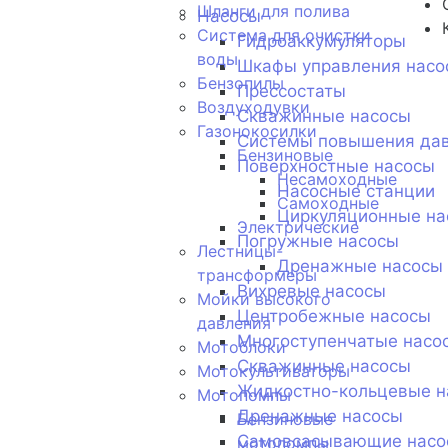
Шланги для полива
Насосы
Система для очистки
Гидроаккумуляторы
воды
Шкафы управления насо
Бензопилы
Прессостаты
Воздуходувки
Скважинные насосы
Газонокосилки
Системы повышения да
Бензиновые
Поверхностные насосы
Несамоходные
Насосные станции
Самоходные
Циркуляционные на
Электрические
Погружные насосы
Лестницы-
Дренажные насосы
трансформеры
Вихревые насосы
Мойки высокого
Центробежные насосы
давления
Многоступенчатые насо
Мотоблоки
Скважинные насосы
Мотокультиваторы
Жидкостно-кольцевые н
Мотопомпы
Дренажные насосы
Бензиновые
Самовсасывающие насо
мотопомпы