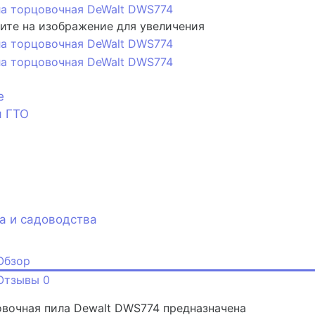
те на изображение для увеличения
е
я ГТО
а и садоводства
Обзор
Отзывы
0
вочная пила Dewalt DWS774 предназначена