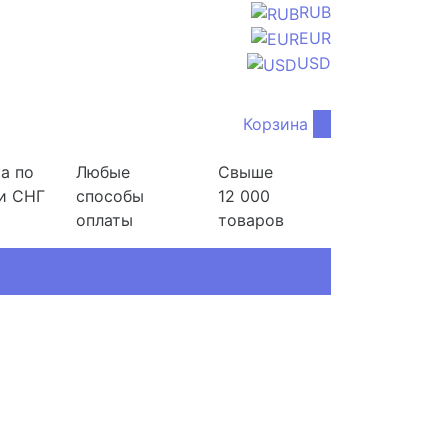
RUB
EUR
USD
Корзина
0
а по
Любые
Свыше
и СНГ
способы
12 000
оплаты
товаров