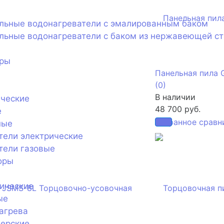
ельные водонагреватели с эмалированным баком
льные водонагреватели с баком из нержавеющей с
оры
Панельная пила
(0)
В наличии
ические
48 700 руб.
е
избранное
сравн
ные
тели электрические
тели газовые
оры
ические
ые
агрева
нерские