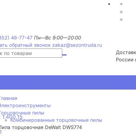
352) 46-77-47
Пн—Вс 9:00—20:00
ать обратный звонок
zakaz@sezontruda.ru
Доставк
России 
, РМП, РМТ, ОРМП для дорожных знаков
Главная
Электроинструменты
Торцовочные пилы
 1.400.15
Комбинированные торцовочные пилы
Пила торцовочная DeWalt DWS774
П