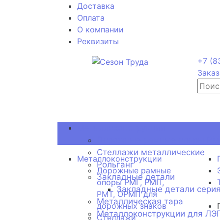
Доставка
Оплата
О компании
Реквизиты
+7 (8
Заказ
Металлоконструкции
Дорожные рамные опоры РМГ
Стеллажи металлические
Металлоконструкции
Рольганг
Дорожные рамные
Закладные детали
опоры РМГ, РМП,
Закладные детали серия
РМТ, ОРМП для
Металлическая тара
дорожных знаков
Металлоконструкции для ЛЭ
Стеллажи