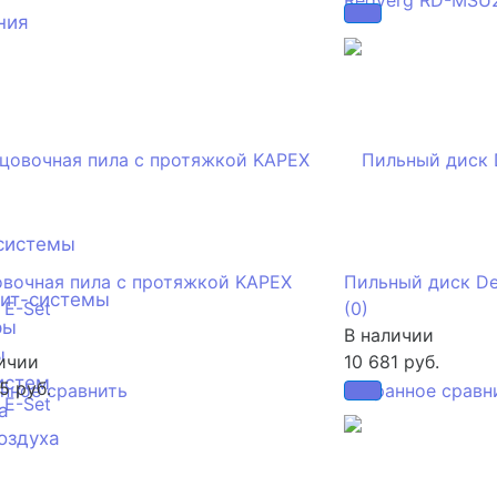
ния
системы
вочная пила с протяжкой KAPEX
Пильный диск De
лит-системы
 E-Set
(0)
ры
В наличии
ы
ичии
10 681 руб.
истем
5 руб.
анное
сравнить
избранное
сравн
а
оздуха