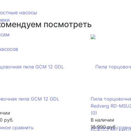
ностные насосы
овки
комендуем посмотреть
осам
насосов
овочная пила GCM 12 GDL
Пила торцовочна
Redverg RD-MSU
ичии
(0)
0 руб.
В наличии
18 990 руб.
анное
сравнить
избранное
сравн