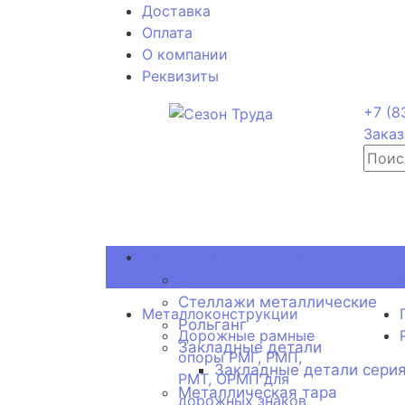
Доставка
Оплата
О компании
Реквизиты
+7 (8
Заказ
Металлоконструкции
Дорожные рамные опоры РМГ
Стеллажи металлические
Металлоконструкции
Рольганг
Дорожные рамные
Закладные детали
опоры РМГ, РМП,
Закладные детали серия
РМТ, ОРМП для
Металлическая тара
дорожных знаков