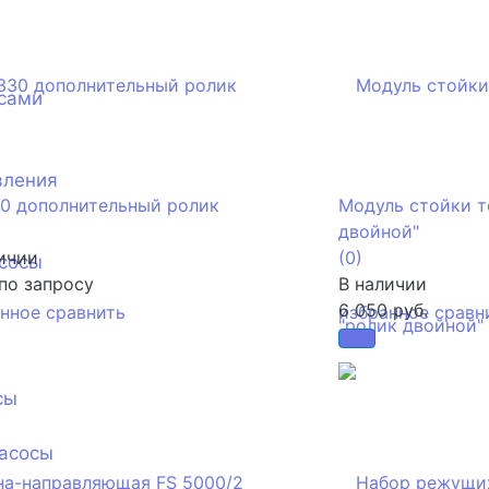
сами
вления
0 дополнительный ролик
Модуль стойки т
двойной"
ичии
(0)
сосы
по запросу
В наличии
6 050 руб.
анное
сравнить
избранное
сравн
сы
асосы