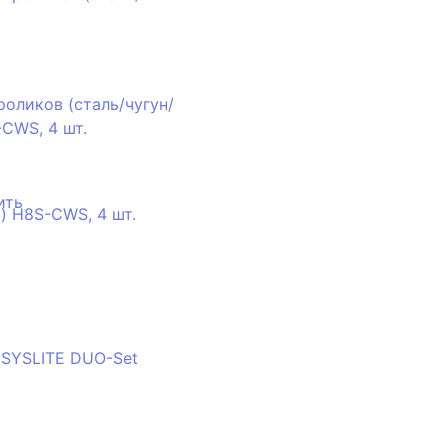
оликов (сталь/чугун/
-CWS, 4 шт.
ить