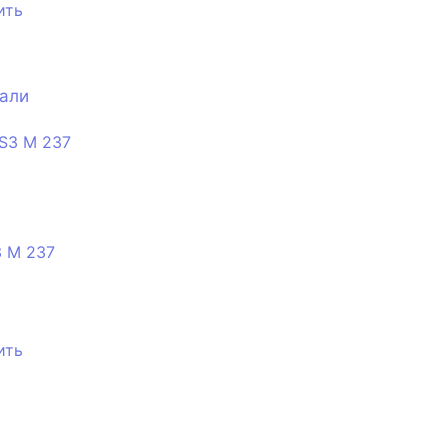
ить
тали
3 M 237
ить