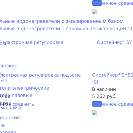
избранное
сравн
ельные водонагреватели с эмалированным баком
льные водонагреватели с баком из нержавеющей с
оры
ические
е
лектронная регулировка подъема
Систейнер³ SYS
ные
(0)
тели электрические
В наличии
тели газовые
ичии
5 252 руб.
оры
1 руб.
анное
сравнить
избранное
сравн
ические
ые
агрева