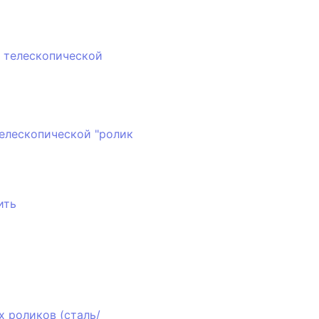
елескопической "ролик
ить