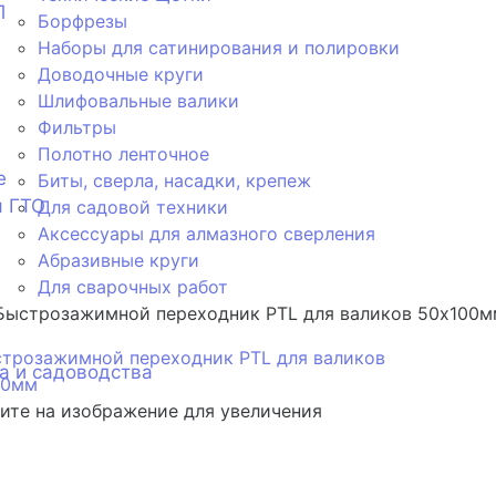
П
Борфрезы
Наборы для сатинирования и полировки
Доводочные круги
Шлифовальные валики
Фильтры
Полотно ленточное
е
Биты, сверла, насадки, крепеж
я ГТО
Для садовой техники
Аксессуары для алмазного сверления
Абразивные круги
Для сварочных работ
Быстрозажимной переходник PTL для валиков 50x100м
а и садоводства
те на изображение для увеличения