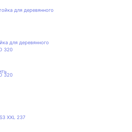
йка для деревянного
D 320
ить