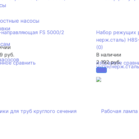
сы
ностные насосы
овки
-направляющая FS 5000/2
Набор режущих р
нерж.сталь) H8S
осам
ичии
(0)
9 руб.
В наличии
насосов
2 192 руб.
анное
сравнить
избранное
сравн