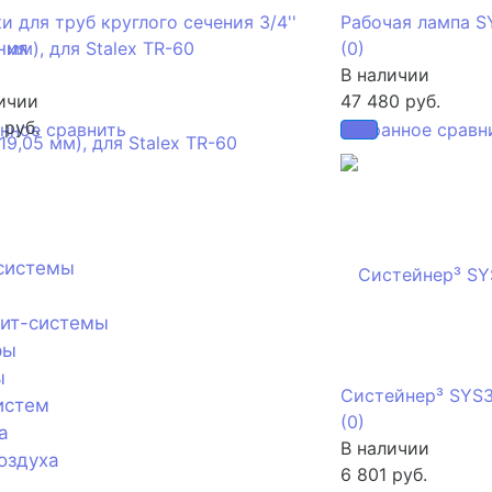
и для труб круглого сечения 3/4''
Рабочая лампа S
ния
5 мм), для Stalex TR-60
(0)
В наличии
ичии
47 480 руб.
 руб.
анное
сравнить
избранное
сравн
системы
лит-системы
ры
ы
Систейнер³ SYS3
истем
(0)
а
В наличии
оздуха
6 801 руб.