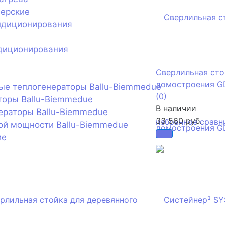
нерские
ндиционирования
диционирования
Сверлильная сто
домостроения G
ые теплогенераторы Ballu-Biemmedue
(0)
торы Ballu-Biemmedue
В наличии
ераторы Ballu-Biemmedue
33 560 руб.
избранное
сравн
ой мощности Ballu-Biemmedue
ие