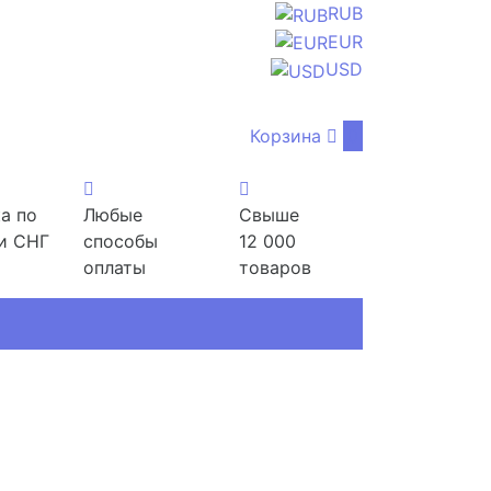
RUB
EUR
USD
Корзина
0
а по
Любые
Свыше
и СНГ
способы
12 000
оплаты
товаров