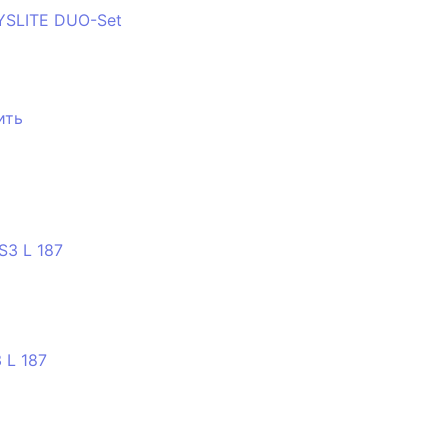
YSLITE DUO-Set
ить
 L 187