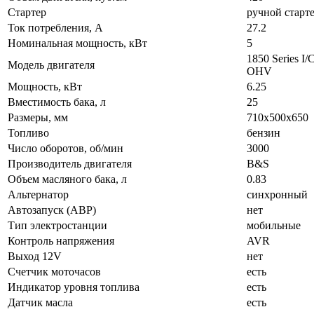
Стартер
ручной старт
Ток потребления, А
27.2
Номинальная мощность, кВт
5
1850 Series I/
Модель двигателя
OHV
Мощность, кВт
6.25
Вместимость бака, л
25
Размеры, мм
710x500x650
Топливо
бензин
Число оборотов, об/мин
3000
Производитель двигателя
B&S
Объем масляного бака, л
0.83
Альтернатор
синхронный
Автозапуск (АВР)
нет
Тип электростанции
мобильные
Контроль напряжения
AVR
Выход 12V
нет
Счетчик моточасов
есть
Индикатор уровня топлива
есть
Датчик масла
есть