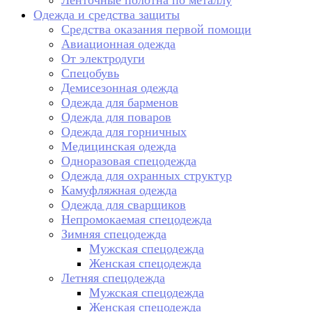
Ленточные полотна по металлу
Одежда и средства защиты
Средства оказания первой помощи
Авиационная одежда
От электродуги
Спецобувь
Демисезонная одежда
Одежда для барменов
Одежда для поваров
Одежда для горничных
Медицинская одежда
Одноразовая спецодежда
Одежда для охранных структур
Камуфляжная одежда
Одежда для сварщиков
Непромокаемая спецодежда
Зимняя спецодежда
Мужская спецодежда
Женская спецодежда
Летняя спецодежда
Мужская спецодежда
Женская спецодежда