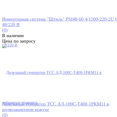
Инверторная система "Штиль" PSI48-60 4/1500-220-2U 
48/220 В
(0)
В наличии
Цена по запросу
избранное
сравнить
Дизельный генератор ТСС АД-100С-Т400-1РКМ11 в
шумозащитном кожухе
(0)