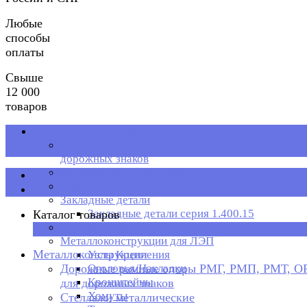
Любые
способы
оплаты
Свыше
12 000
товаров
Металлоконструкции
Дорожные рамные опоры РМГ, РМП, РМТ, ОРМП
дорожных знаков
Стеллажи металлические
Каталог товаров
Рольганг
Закладные детали
Закладные детали серия 1.400.15
Каталог товаров
Металлическая тара
×
Металлоконструкции для ЛЭП
Металлоконструкции
Узлы Крепления
Дорожные рамные опоры РМГ, РМП, РМТ, 
Оголовья/Накладки
Кронштейны
для дорожных знаков
Хомуты
Стеллажи металлические