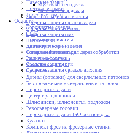
Навесные замки
Мужская спецодежда
Почтовые замки
Женская спецодежда
Тросовые замки
Защита от падения с высоты
Оснастка
Средства защиты органов слуха
Корончатые сверла
Средства защиты головы
СОЖ
Средства защиты глаз
Прихваты-прижимы
Наколенники
Цанговые патроны
Диэлектрические изделия
Токарные патроны для деревообработки
Сигнальный инвентарь
Защитные фартуки
Расточные головки
Средства защиты рук
Комплекты резцов
Средства защиты органов дыхания
Сверлильные патроны
Дорны (оправки) для сверлильных патронов
Быстрозажимные сверлильные патроны
Переходные втулки
Центр вращающийся
Шлифдиски, шлифленты, подложки
Револьверные головки
Переходные втулки ISO без поводка
Кулачки
Комплект фрез на фрезерные станки