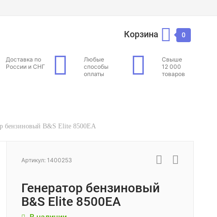
Корзина
0
Доставка по
Любые
Свыше
России и СНГ
способы
12 000
оплаты
товаров
ор бензиновый B&S Elite 8500ЕА
Артикул: 1400253
Генератор бензиновый
B&S Elite 8500ЕА
В наличии