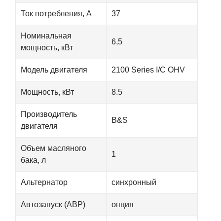
Ток потребления, А
37
Номинальная
6,5
мощность, кВт
Модель двигателя
2100 Series I/C OHV
Мощность, кВт
8.5
Производитель
B&S
двигателя
Объем масляного
1
бака, л
Альтернатор
синхронный
Автозапуск (АВР)
опция