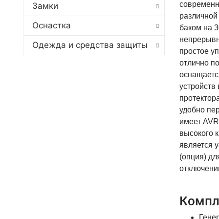
современн
Замки
различной
Оснастка
баком на 3
непрерывн
Одежда и средства защиты
простое у
отлично по
оснащается
устройств
протектор
удобно пе
имеет AVR
высокого 
является 
(опция) дл
отключени
Компл
Генер