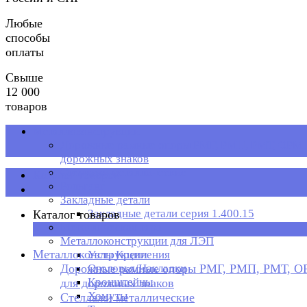
Любые
способы
оплаты
Свыше
12 000
товаров
Металлоконструкции
Дорожные рамные опоры РМГ, РМП, РМТ, ОРМП
дорожных знаков
Стеллажи металлические
Каталог товаров
Рольганг
Закладные детали
Закладные детали серия 1.400.15
Каталог товаров
Металлическая тара
×
Металлоконструкции для ЛЭП
Металлоконструкции
Узлы Крепления
Дорожные рамные опоры РМГ, РМП, РМТ, 
Оголовья/Накладки
Кронштейны
для дорожных знаков
Хомуты
Стеллажи металлические