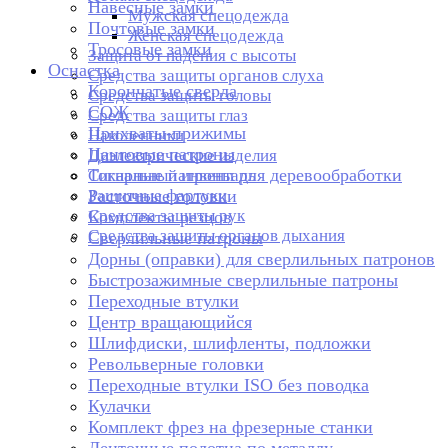
Навесные замки
Мужская спецодежда
Почтовые замки
Женская спецодежда
Тросовые замки
Защита от падения с высоты
Оснастка
Средства защиты органов слуха
Корончатые сверла
Средства защиты головы
СОЖ
Средства защиты глаз
Прихваты-прижимы
Наколенники
Цанговые патроны
Диэлектрические изделия
Токарные патроны для деревообработки
Сигнальный инвентарь
Защитные фартуки
Расточные головки
Средства защиты рук
Комплекты резцов
Средства защиты органов дыхания
Сверлильные патроны
Дорны (оправки) для сверлильных патронов
Быстрозажимные сверлильные патроны
Переходные втулки
Центр вращающийся
Шлифдиски, шлифленты, подложки
Револьверные головки
Переходные втулки ISO без поводка
Кулачки
Комплект фрез на фрезерные станки