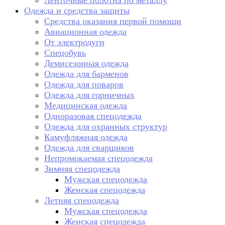
Ленточные полотна по металлу
Одежда и средства защиты
Средства оказания первой помощи
Авиационная одежда
От электродуги
Спецобувь
Демисезонная одежда
Одежда для барменов
Одежда для поваров
Одежда для горничных
Медицинская одежда
Одноразовая спецодежда
Одежда для охранных структур
Камуфляжная одежда
Одежда для сварщиков
Непромокаемая спецодежда
Зимняя спецодежда
Мужская спецодежда
Женская спецодежда
Летняя спецодежда
Мужская спецодежда
Женская спецодежда