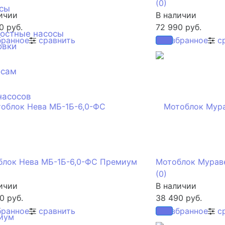
(0)
сы
ичии
В наличии
0 руб.
72 990 руб.
ностные насосы
бранное
сравнить
избранное
с
овки
осам
насосов
блок Нева МБ-1Б-6,0-ФС Премиум
Мотоблок Мурав
(0)
ичии
В наличии
0 руб.
38 490 руб.
бранное
сравнить
избранное
с