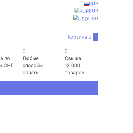
RUB
EUR
USD
Корзина
0
а по
Любые
Свыше
и СНГ
способы
12 000
оплаты
товаров