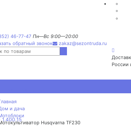
352) 46-77-47
Пн—Вс 9:00—20:00
азать обратный звонок
zakaz@sezontruda.ru
Доставк
России 
, РМП, РМТ, ОРМП для дорожных знаков
Главная
Дом и дача
Мотоблоки
 1.400.15
Мотокультиватор Husqvarna TF230