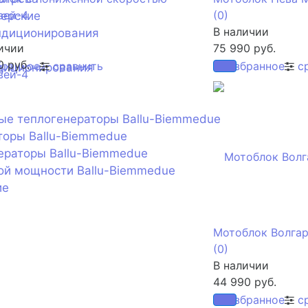
вей-4
(0)
нерские
В наличии
ндиционирования
ичии
75 990 руб.
0 руб.
бранное
сравнить
избранное
с
диционирования
ые теплогенераторы Ballu-Biemmedue
торы Ballu-Biemmedue
ераторы Ballu-Biemmedue
ой мощности Ballu-Biemmedue
ие
Мотоблок Волга
(0)
В наличии
44 990 руб.
избранное
с