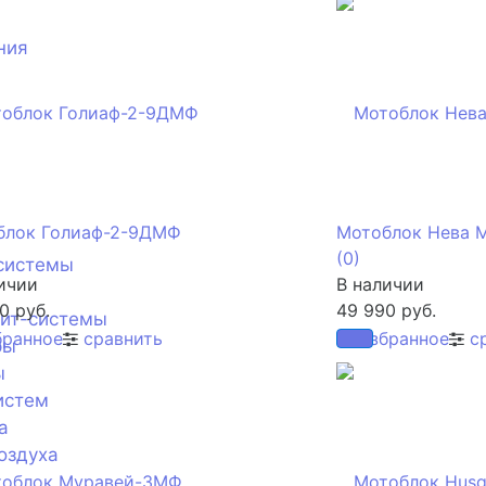
ния
блок Голиаф-2-9ДМФ
Мотоблок Нева М
(0)
системы
ичии
В наличии
0 руб.
49 990 руб.
лит-системы
бранное
сравнить
избранное
с
ры
ы
истем
а
оздуха