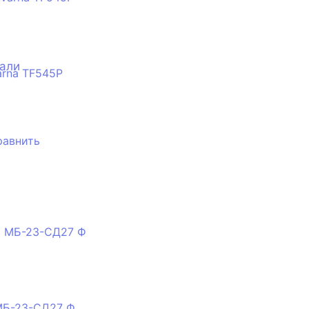
тали
rna TF545P
равнить
МБ-23-СД27 Ф