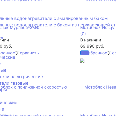
ельные водонагреватели с эмалированным баком
льные водонагреватели с баком из нержавеющей с
блок Муравей-3МФ
Мотоблок Husqva
(0)
оры
ичии
В наличии
0 руб.
69 990 руб.
бранное
сравнить
избранное
с
ические
е
ные
тели электрические
тели газовые
оры
ические
ые
агрева
блок с пониженной скоростью
Мотоблок Нева 