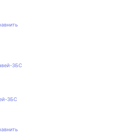
равнить
ей-3БС
равнить