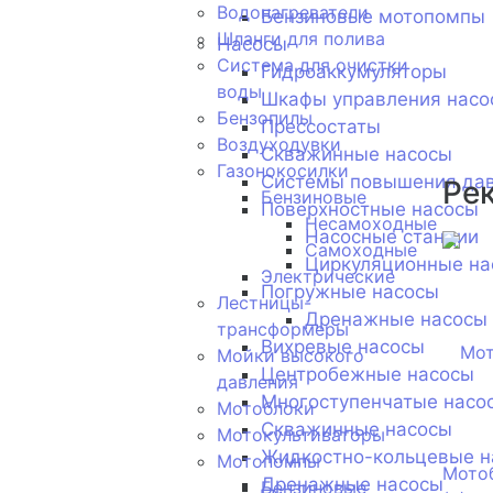
Водонагреватели
Бензиновые мотопомпы
Шланги для полива
Насосы
Система для очистки
Гидроаккумуляторы
воды
Шкафы управления насо
Бензопилы
Прессостаты
Воздуходувки
Скважинные насосы
Газонокосилки
Системы повышения да
Ре
Бензиновые
Поверхностные насосы
Несамоходные
Насосные станции
Самоходные
Циркуляционные на
Электрические
Погружные насосы
Лестницы-
Дренажные насосы
трансформеры
Вихревые насосы
Мойки высокого
Центробежные насосы
давления
Многоступенчатые насо
Мотоблоки
Скважинные насосы
Мотокультиваторы
Жидкостно-кольцевые н
Мотопомпы
Мото
Дренажные насосы
Бензиновые