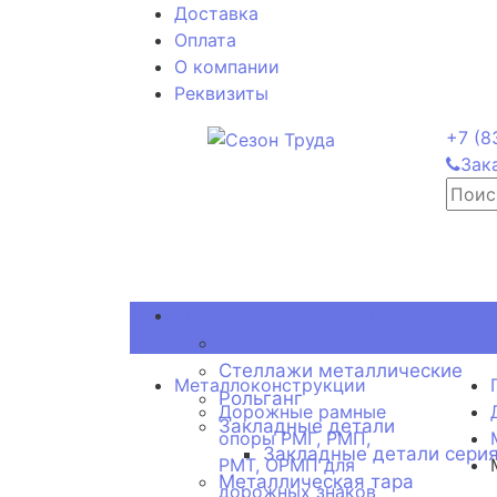
Доставка
Оплата
О компании
Реквизиты
+7 (8
Зак
Металлоконструкции
Дорожные рамные опоры РМГ
Стеллажи металлические
Металлоконструкции
Рольганг
Дорожные рамные
Закладные детали
опоры РМГ, РМП,
Закладные детали серия
РМТ, ОРМП для
Металлическая тара
дорожных знаков