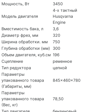
Мощность, Вт
3450
4-х тактный
Модель двигателя
Husqvarna
Engine
Вместимость бака, л
3,6
Диаметр фрез, мм
320
Ширина обработки. мм
750
Глубина обработки (мм)
300
Объем двигателя, куб.см
196
Сцепление
ременное
Тип редуктора
цепной
Параметры
упакованного товара
845x460x780
(Габариты, мм)
Параметры
упакованного товара
78,50
(Вес, кг)
Тип двигателя
бензиновый