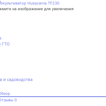
П
мите на изображение для увеличения
е
я ГТО
а и садоводства
Обзор
Отзывы
0