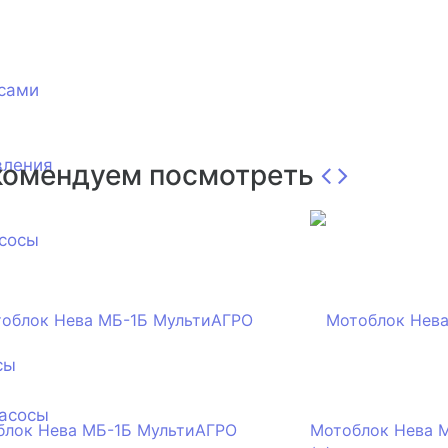
сами
вления
комендуем посмотреть
сосы
сы
асосы
блок Нева МБ-1Б МультиАГРО
Мотоблок Нева 