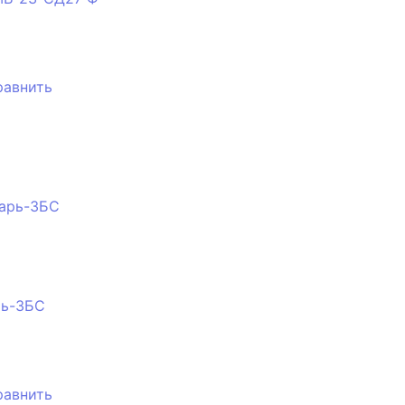
равнить
рь-3БС
равнить