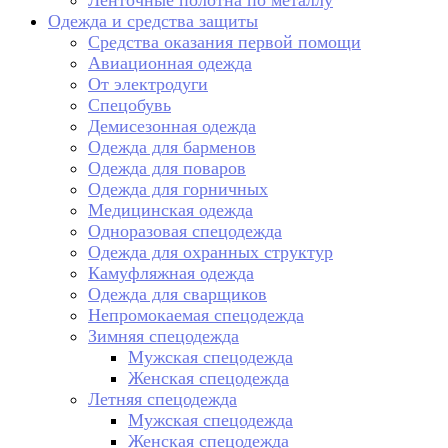
Ленточные полотна по металлу
Одежда и средства защиты
Средства оказания первой помощи
Авиационная одежда
От электродуги
Спецобувь
Демисезонная одежда
Одежда для барменов
Одежда для поваров
Одежда для горничных
Медицинская одежда
Одноразовая спецодежда
Одежда для охранных структур
Камуфляжная одежда
Одежда для сварщиков
Непромокаемая спецодежда
Зимняя спецодежда
Мужская спецодежда
Женская спецодежда
Летняя спецодежда
Мужская спецодежда
Женская спецодежда