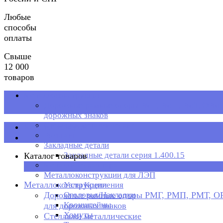
Любые
способы
оплаты
Свыше
12 000
товаров
Металлоконструкции
Дорожные рамные опоры РМГ, РМП, РМТ, ОРМП
дорожных знаков
Стеллажи металлические
Каталог товаров
Рольганг
Закладные детали
Закладные детали серия 1.400.15
Каталог товаров
Металлическая тара
×
Металлоконструкции для ЛЭП
Металлоконструкции
Узлы Крепления
Дорожные рамные опоры РМГ, РМП, РМТ, 
Оголовья/Накладки
Кронштейны
для дорожных знаков
Хомуты
Стеллажи металлические