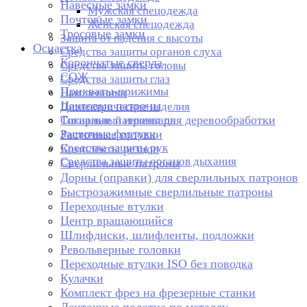
Навесные замки
Мужская спецодежда
Почтовые замки
Женская спецодежда
Тросовые замки
Защита от падения с высоты
Оснастка
Средства защиты органов слуха
Корончатые сверла
Средства защиты головы
СОЖ
Средства защиты глаз
Прихваты-прижимы
Наколенники
Цанговые патроны
Диэлектрические изделия
Токарные патроны для деревообработки
Сигнальный инвентарь
Защитные фартуки
Расточные головки
Средства защиты рук
Комплекты резцов
Средства защиты органов дыхания
Сверлильные патроны
Дорны (оправки) для сверлильных патронов
Быстрозажимные сверлильные патроны
Переходные втулки
Центр вращающийся
Шлифдиски, шлифленты, подложки
Револьверные головки
Переходные втулки ISO без поводка
Кулачки
Комплект фрез на фрезерные станки