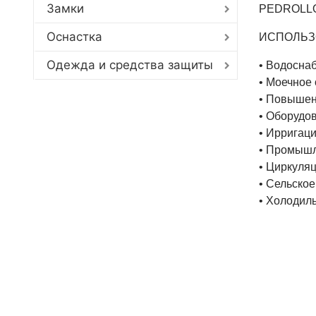
Замки
PEDROLLO 
Оснастка
ИСПОЛЬЗ
Одежда и средства защиты
• Водосна
• Моечное
• Повышен
• Оборудо
• Ирригац
• Промышл
• Циркуля
• Сельское
• Холодил