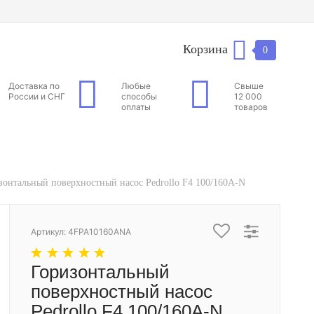
Корзина
0
Доставка по
Любые
Свыше
России и СНГ
способы
12 000
оплаты
товаров
зонтальный поверхностный насос Pedrollo F4 100/160A-N
Артикул: 4FPA10160ANA
Горизонтальный
поверхностный насос
Pedrollo F4 100/160A-N