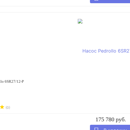
llo 6SR27/12-P
(0)
175 780 руб.