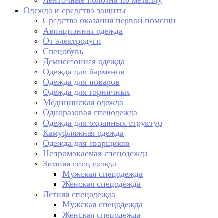
Ленточные полотна по металлу
Одежда и средства защиты
Средства оказания первой помощи
Авиационная одежда
От электродуги
Спецобувь
Демисезонная одежда
Одежда для барменов
Одежда для поваров
Одежда для горничных
Медицинская одежда
Одноразовая спецодежда
Одежда для охранных структур
Камуфляжная одежда
Одежда для сварщиков
Непромокаемая спецодежда
Зимняя спецодежда
Мужская спецодежда
Женская спецодежда
Летняя спецодежда
Мужская спецодежда
Женская спецодежда