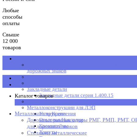
Любые
способы
оплаты
Свыше
12 000
товаров
Металлоконструкции
Дорожные рамные опоры РМГ, РМП, РМТ, ОРМП
дорожных знаков
Стеллажи металлические
Каталог товаров
Рольганг
Закладные детали
Закладные детали серия 1.400.15
Каталог товаров
Металлическая тара
×
Металлоконструкции для ЛЭП
Металлоконструкции
Узлы Крепления
Дорожные рамные опоры РМГ, РМП, РМТ, 
Оголовья/Накладки
Кронштейны
для дорожных знаков
Хомуты
Стеллажи металлические