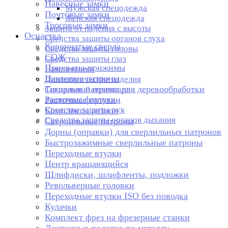
Навесные замки
Мужская спецодежда
Почтовые замки
Женская спецодежда
Тросовые замки
Защита от падения с высоты
Оснастка
Средства защиты органов слуха
Корончатые сверла
Средства защиты головы
СОЖ
Средства защиты глаз
Прихваты-прижимы
Наколенники
Цанговые патроны
Диэлектрические изделия
Токарные патроны для деревообработки
Сигнальный инвентарь
Защитные фартуки
Расточные головки
Средства защиты рук
Комплекты резцов
Средства защиты органов дыхания
Сверлильные патроны
Дорны (оправки) для сверлильных патронов
Быстрозажимные сверлильные патроны
Переходные втулки
Центр вращающийся
Шлифдиски, шлифленты, подложки
Револьверные головки
Переходные втулки ISO без поводка
Кулачки
Комплект фрез на фрезерные станки