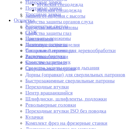
Навесные замки
Мужская спецодежда
Почтовые замки
Женская спецодежда
Тросовые замки
Защита от падения с высоты
Оснастка
Средства защиты органов слуха
Корончатые сверла
Средства защиты головы
СОЖ
Средства защиты глаз
Прихваты-прижимы
Наколенники
Цанговые патроны
Диэлектрические изделия
Токарные патроны для деревообработки
Сигнальный инвентарь
Защитные фартуки
Расточные головки
Средства защиты рук
Комплекты резцов
Средства защиты органов дыхания
Сверлильные патроны
Дорны (оправки) для сверлильных патронов
Быстрозажимные сверлильные патроны
Переходные втулки
Центр вращающийся
Шлифдиски, шлифленты, подложки
Револьверные головки
Переходные втулки ISO без поводка
Кулачки
Комплект фрез на фрезерные станки