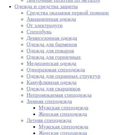
Ленточные полотна по металлу
Одежда и средства защиты
Средства оказания первой помощи
Авиационная одежда
От электродуги
Спецобувь
Демисезонная одежда
Одежда для барменов
Одежда для поваров
Одежда для горничных
Медицинская одежда
Одноразовая спецодежда
Одежда для охранных структур
Камуфляжная одежда
Одежда для сварщиков
Непромокаемая спецодежда
Зимняя спецодежда
Мужская спецодежда
Женская спецодежда
Летняя спецодежда
Мужская спецодежда
Женская спецодежда