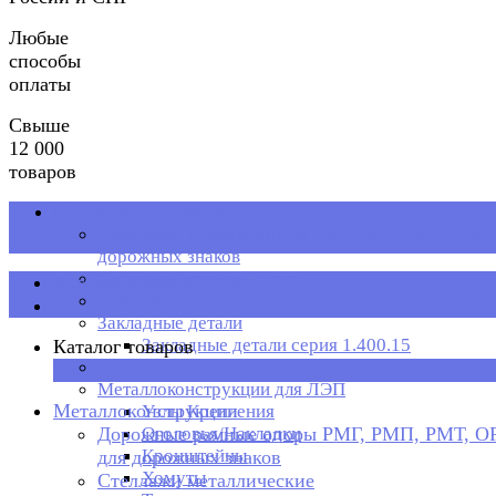
Любые
способы
оплаты
Свыше
12 000
товаров
Металлоконструкции
Дорожные рамные опоры РМГ, РМП, РМТ, ОРМП
дорожных знаков
Стеллажи металлические
Каталог товаров
Рольганг
Закладные детали
Закладные детали серия 1.400.15
Каталог товаров
Металлическая тара
×
Металлоконструкции для ЛЭП
Металлоконструкции
Узлы Крепления
Дорожные рамные опоры РМГ, РМП, РМТ, 
Оголовья/Накладки
Кронштейны
для дорожных знаков
Хомуты
Стеллажи металлические