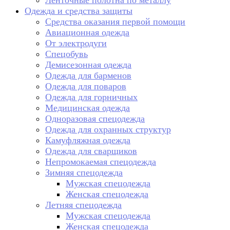
Ленточные полотна по металлу
Одежда и средства защиты
Средства оказания первой помощи
Авиационная одежда
От электродуги
Спецобувь
Демисезонная одежда
Одежда для барменов
Одежда для поваров
Одежда для горничных
Медицинская одежда
Одноразовая спецодежда
Одежда для охранных структур
Камуфляжная одежда
Одежда для сварщиков
Непромокаемая спецодежда
Зимняя спецодежда
Мужская спецодежда
Женская спецодежда
Летняя спецодежда
Мужская спецодежда
Женская спецодежда