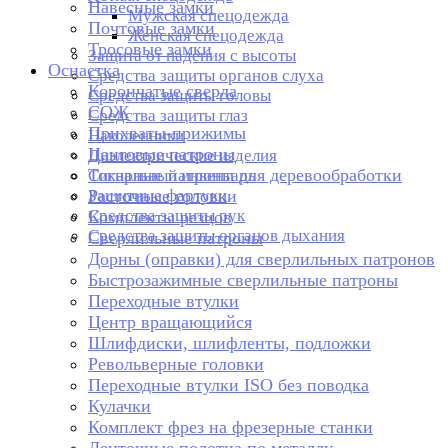
Навесные замки
Мужская спецодежда
Почтовые замки
Женская спецодежда
Тросовые замки
Защита от падения с высоты
Оснастка
Средства защиты органов слуха
Корончатые сверла
Средства защиты головы
СОЖ
Средства защиты глаз
Прихваты-прижимы
Наколенники
Цанговые патроны
Диэлектрические изделия
Токарные патроны для деревообработки
Сигнальный инвентарь
Защитные фартуки
Расточные головки
Средства защиты рук
Комплекты резцов
Средства защиты органов дыхания
Сверлильные патроны
Дорны (оправки) для сверлильных патронов
Быстрозажимные сверлильные патроны
Переходные втулки
Центр вращающийся
Шлифдиски, шлифленты, подложки
Револьверные головки
Переходные втулки ISO без поводка
Кулачки
Комплект фрез на фрезерные станки