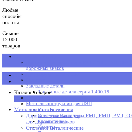
Любые
способы
оплаты
Свыше
12 000
товаров
Металлоконструкции
Дорожные рамные опоры РМГ, РМП, РМТ, ОРМП
дорожных знаков
Стеллажи металлические
Каталог товаров
Рольганг
Закладные детали
Закладные детали серия 1.400.15
Каталог товаров
Металлическая тара
×
Металлоконструкции для ЛЭП
Металлоконструкции
Узлы Крепления
Дорожные рамные опоры РМГ, РМП, РМТ, 
Оголовья/Накладки
Кронштейны
для дорожных знаков
Хомуты
Стеллажи металлические