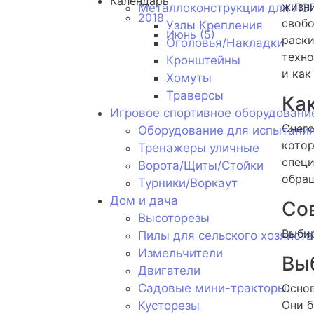
Календарь
жизни
Металлоконструкции для ЛЭ
2018
свобо
Узлы Крепления
Июнь (5)
раски
Оголовья/Накладки
техно
Кронштейны
и как
Хомуты
Траверсы
Как
Игровое спортивное оборудовани
Снего
Оборудование для испытани
котор
Тренажеры уличные
специ
Ворота/Щиты/Стойки
обращ
Турники/Воркаут
Дом и дача
Со
Высоторезы
Выбир
Пилы для сельского хозяйств
Измельчители
Вы
Двигатели
Садовые мини-тракторы
Основ
Они б
Кусторезы