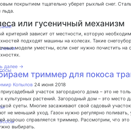
овым покрытием тщательно уберет рыхлый снег. Сталь
 льда.
леса или гусеничный механизм
сами
й критерий зависит от местности, которую необходим
хностей подходят машины на колесах. Такие снегоубо
ечные модели уместны, если снег нужно почистить на 
вления
хностях.
ь далее →
сосы
бираем триммер для покоса тр
имир Копылов
24 июня 2018
 приусадебный участок загородного дома – это не тол
х культурных растений. Загородный дом – это место дл
ской суеты. Многие засаживают свой садовый участок
сы
ют не меньший уход. Газон нужно регулярно поливать, 
ей хорошо справляется триммер. Рассмотрим, что это 
асосы
ужно выбирать.