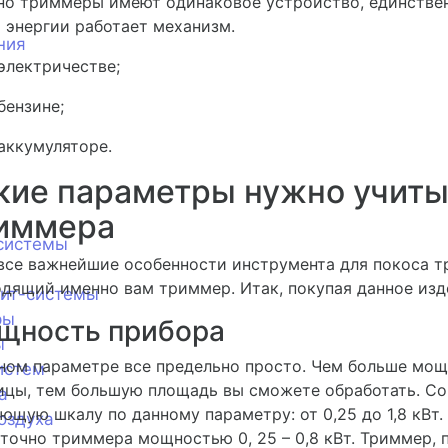
о триммеры имеют одинаковое устройство, единственно
 энергии работает механизм.
ния
электричестве;
бензине;
аккумуляторе.
кие параметры нужно учиты
иммера
системы
все важнейшие особенности инструмента для покоса тр
дящий именно вам триммер. Итак, покупая данное изд
лит-системы
ры
щность прибора
ы
ном параметре все предельно просто. Чем больше мощ
истем
ицы, тем большую площадь вы сможете обработать. С
а
ющую шкалу по данному параметру: от 0,25 до 1,8 кВ
оздуха
точно триммера мощностью 0, 25 – 0,8 кВт. Триммер,