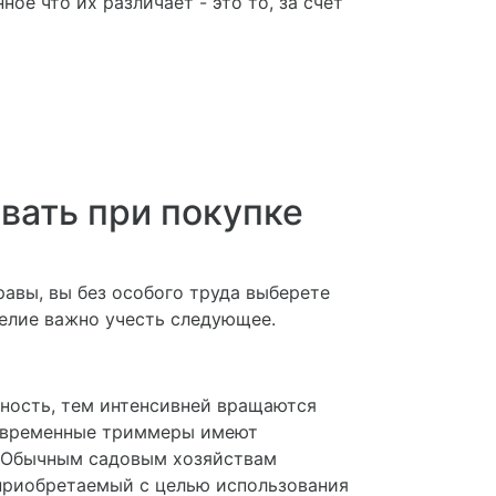
е что их различает - это то, за счет
вать при покупке
авы, вы без особого труда выберете
елие важно учесть следующее.
ность, тем интенсивней вращаются
овременные триммеры имеют
т. Обычным садовым хозяйствам
 приобретаемый с целью использования