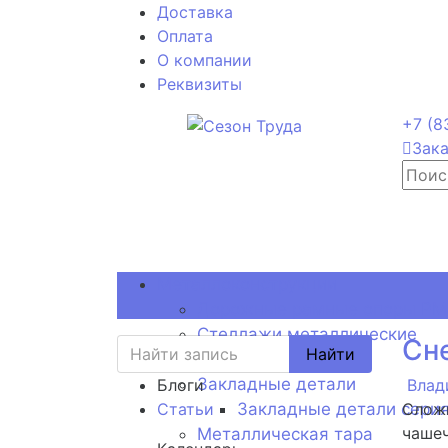
Доставка
Оплата
О компании
Реквизиты
+7 (8
Зака
Металлоконструкции
Дорожные рамные опоры РМГ
Стеллажи металлические
Сн
Найти
Рольганг
Закладные детали
Блоги
Влад
Статьи
Закладные детали серия
Сложн
чашеч
Металлическая тара