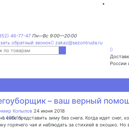
352) 46-77-47
Пн—Вс 9:00—20:00
зать обратный звонок
zakaz@sezontruda.ru
Доставк
России 
, РМП, РМТ, ОРМП для дорожных знаков
егоуборщик – ваш верный помощ
имир Копылов
24 июня 2018
 1.400.15
о себе представить зиму без снега. Когда идет снег, хо
ку горячего чая и наблюдать за стихией в окошко. Но 