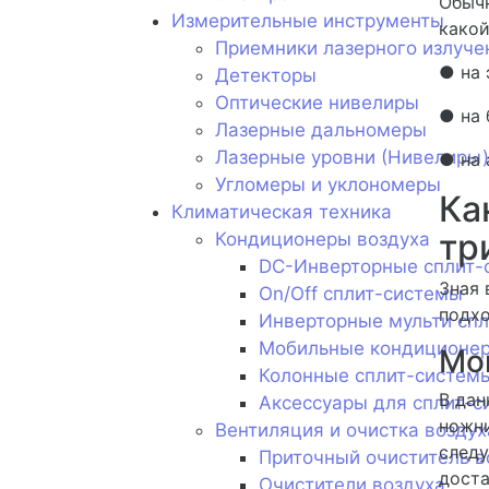
Обычн
Измерительные инструменты
какой
Приемники лазерного излуче
● на 
Детекторы
Оптические нивелиры
● на 
Лазерные дальномеры
Лазерные уровни (Нивелиры)
● на 
Угломеры и уклономеры
Ка
Климатическая техника
тр
Кондиционеры воздуха
DC-Инверторные сплит-
Зная 
On/Off сплит-системы
подхо
Инверторные мульти сп
Мобильные кондиционе
Мо
Колонные сплит-систем
В дан
Аксессуары для сплит-с
ножн
Вентиляция и очистка воздух
следу
Приточный очиститель в
доста
Очистители воздуха