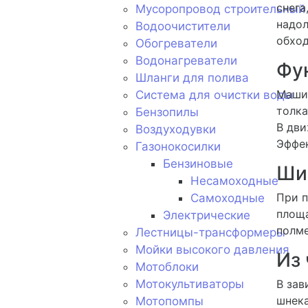
снега
Мусоропровод строительный
надол
Водоочистители
обход
Обогреватели
Водонагреватели
Фу
Шланги для полива
Машин
Система для очистки воды
толка
Бензопилы
В дви
Воздуходувки
Эффек
Газонокосилки
Бензиновые
Ши
Несамоходные
При п
Самоходные
площа
Электрические
полме
Лестницы-трансформеры
Мойки высокого давления
Из 
Мотоблоки
Мотокультиваторы
В зав
шнека
Мотопомпы