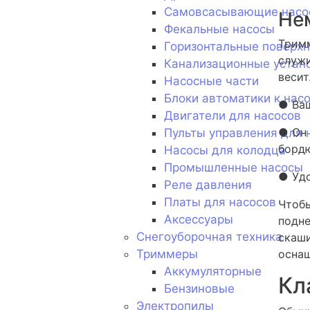
Самовсасывающие насо
Не
Фекальные насосы
Тримм
Горизонтальные поверх
служи
Канализационные устан
весит
Насосные части
Блоки автоматики к нас
● Ваш
Двигатели для насосов
● Он 
Пульты управления для 
бордю
Насосы для колодца
Промышленные насосы
● Удо
Реле давления
Платы для насосов
Чтобы
Аксессуары
подне
Снегоуборочная техника
скаши
Триммеры
оснащ
Аккумуляторные
Кл
Бензиновые
Электропилы