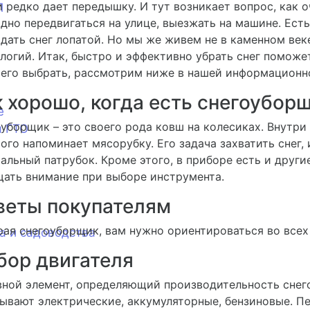
 редко дает передышку. И тут возникает вопрос, как 
П
дно передвигаться на улице, выезжать на машине. Есть
дать снег лопатой. Но мы же живем не в каменном век
логий. Итак, быстро и эффективно убрать снег поможе
 его выбрать, рассмотрим ниже в нашей информационно
 хорошо, когда есть снегоубор
е
уборщик – это своего рода ковш на колесиках. Внутри
я ГТО
ого напоминает мясорубку. Его задача захватить снег, 
альный патрубок. Кроме этого, в приборе есть и други
ать внимание при выборе инструмента.
веты покупателям
ая снегоуборщик, вам нужно ориентироваться во всех
а и садоводства
бор двигателя
ной элемент, определяющий производительность снего
ывают электрические, аккумуляторные, бензиновые. Пе