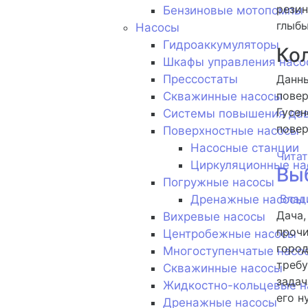
резин
Бензиновые мотопомпы
глыбы
Насосы
Гидроаккумуляторы
Ко
Шкафы управления насо
Прессостаты
Данны
повер
Скважинные насосы
Гусен
Системы повышения да
повер
Поверхностные насосы
Насосные станции
Читат
Циркуляционные на
Вы
Погружные насосы
Влад
Дренажные насосы
Дача,
Вихревые насосы
прочи
Центробежные насосы
город
Многоступенчатые насо
требу
Скважинные насосы
задач
Жидкостно-кольцевые н
его н
Дренажные насосы