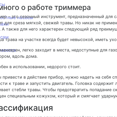
сы
много о работе триммера
ер – это сезонный инструмент, предназначенный для са
ностные насосы
т для среза мягкой, свежей травы. Но никак не приме
овки
. А также для него характерен следующий ряд преимущ
осам
а трава на участке всегда будет невысокой, иметь ух
маневрен, легко заходит в места, недоступные для газ
насосов
ром, вдоль дома.
бен в использовании, недорого стоит.
 привести в действие прибор, нужно надеть на себя с
сти к траве и запустить двигатель. Головка содержит 
вает стебли травы. Чтобы предотвратить попадание с
ен специальным кожухом, который и смягчает ударную
ассификация