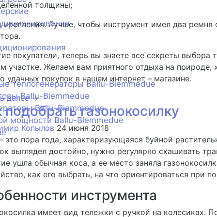
деленной толщины;
нерские
ндиционирования
 крепления. Лучше, чтобы инструмент имел два ремня
тора.
диционирования
ие покупатели, теперь вы знаете все секреты выбора
м участке. Желаем вам приятного отдыха на природе, 
о удачных покупок в нашем интернет – магазине.
ые теплогенераторы Ballu-Biemmedue
торы Ballu-Biemmedue
ь далее →
к подобрать газонокосилку
ераторы Ballu-Biemmedue
ой мощности Ballu-Biemmedue
имир Копылов
24 июня 2018
ие
– это пора года, характеризующаяся буйной растител
ок выглядел достойно, нужно регулярно скашивать трав
ие ушла обычная коса, а ее место заняла газонокосилка
йство, как его выбрать, на что ориентироваться при по
обенности инструмента
окосилка имеет вид тележки с ручкой на колесиках. 