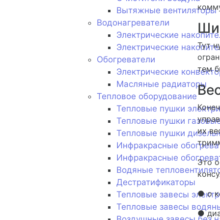
комму
Вытяжные вентиляторы
Водонагреватели
Ши
Электрические накопит
Тут н
Электрические накопите
огран
Обогреватели
тем б
Электрические конвект
Масляные радиаторы
Ве
Тепловое оборудование
Конеч
Тепловые пушки электр
управ
Тепловые пушки газовы
их ве
Тепловые пушки дизель
тримм
Инфракрасные обогрева
Инфракрасные обогрева
Это о
Водяные тепловентилят
консу
Дестратификаторы
● о к
Тепловые завесы электр
Тепловые завесы водян
● диа
Воздушные завесы без н