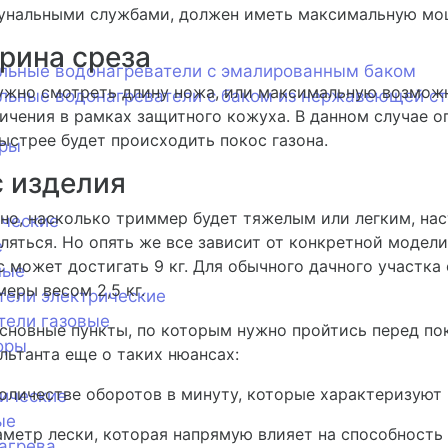
нальными службами, должен иметь максимальную мощн
рина среза
ельные водонагреватели с эмалированным баком
ужно смотреть длину ножа, или максимальную возможн
льные водонагреватели с баком из нержавеющей с
ичения в рамках защитного кожуха. В данном случае оп
ыстрее будет происходить покос газона.
оры
с изделия
но, насколько триммер будет тяжелым или легким, на
ические
ляться. Но опять же все зависит от конкретной моде
е
с может достигать 9 кг. Для обычного дачного участка
ные
еры весом 2,5 кг.
тели электрические
тели газовые
сновные пункты, по которым нужно пройтись перед пок
оры
льтанта еще о таких нюансах:
оличестве оборотов в минуту, которые характеризуют
ические
ые
метр лески, которая напрямую влияет на способность
агрева