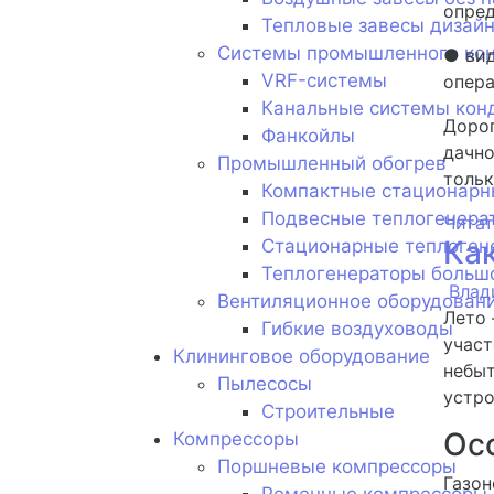
опре
Тепловые завесы дизай
Системы промышленного ко
● вид
VRF-системы
опера
Канальные системы кон
Дорог
Фанкойлы
дачно
Промышленный обогрев
тольк
Компактные стационарн
Подвесные теплогенера
Читат
Ка
Стационарные теплоген
Теплогенераторы больш
Влад
Вентиляционное оборудован
Лето 
Гибкие воздуховоды
участ
Клининговое оборудование
небыт
Пылесосы
устро
Строительные
Ос
Компрессоры
Поршневые компрессоры
Газон